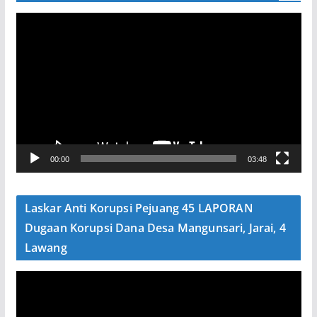
P
e
m
u
t
a
r
V
00:00
03:48
i
d
e
Laskar Anti Korupsi Pejuang 45 LAPORAN
o
Dugaan Korupsi Dana Desa Mangunsari, Jarai, 4
Lawang
P
e
m