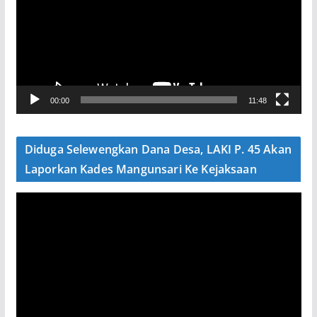
u
t
a
r
V
00:00
11:48
i
d
e
Diduga Selewengkan Dana Desa, LAKI P. 45 Akan
o
Laporkan Kades Mangunsari Ke Kejaksaan
P
e
m
u
t
a
r