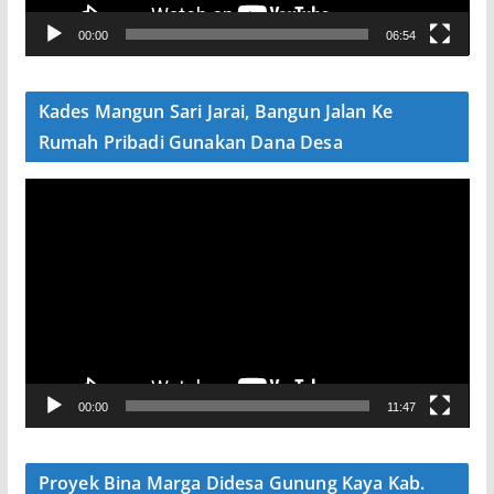
V
00:00
06:54
i
d
e
Kades Mangun Sari Jarai, Bangun Jalan Ke
o
Rumah Pribadi Gunakan Dana Desa
P
e
m
u
t
a
r
V
00:00
11:47
i
d
e
Proyek Bina Marga Didesa Gunung Kaya Kab.