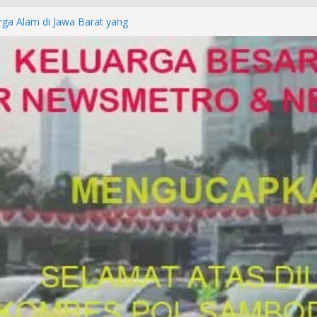
rga Alam di Jawa Barat yang
anegara
P/KUHAP Baru 2026, Tegaskan
Langsung Dipidana
LRESTA DENPASAR DAN
TRESKRIMUM POLDA BALI DIDUGA
orkan ke Mabes Polri
Laporan Palsu, Kapolres
bat PUNGLI SIM