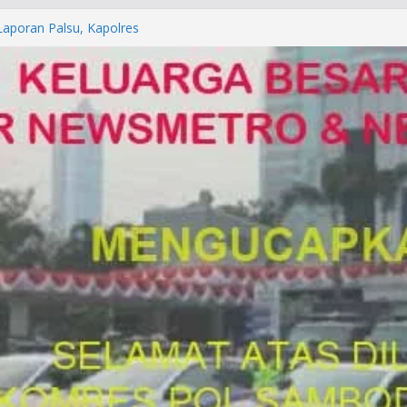
orkan ke Mabes Polri
Laporan Palsu, Kapolres
bat PUNGLI SIM
rga Alam di Jawa Barat yang
anegara
P/KUHAP Baru 2026, Tegaskan
Langsung Dipidana
LRESTA DENPASAR DAN
TRESKRIMUM POLDA BALI DIDUGA