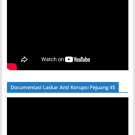
Documentasi Laskar Anti Korupsi Pejuang 45
P
e
m
u
t