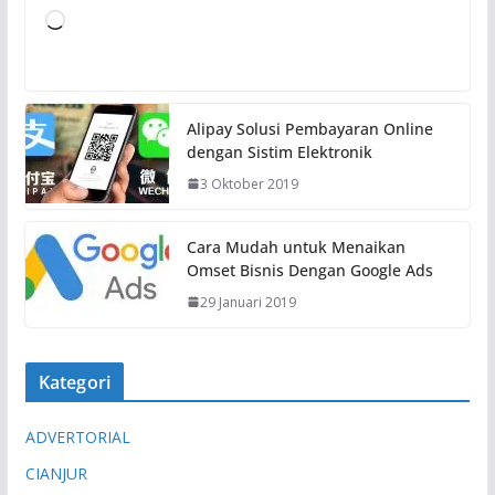
M
e
m
u
Alipay Solusi Pembayaran Online
a
dengan Sistim Elektronik
t
3 Oktober 2019
.
.
.
Cara Mudah untuk Menaikan
Omset Bisnis Dengan Google Ads
29 Januari 2019
Kategori
ADVERTORIAL
CIANJUR