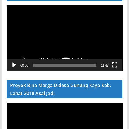
P
e
m
u
t
a
r
V
00:00
11:47
i
d
e
Proyek Bina Marga Didesa Gunung Kaya Kab.
o
Lahat 2018 Asal Jadi
P
e
m
u