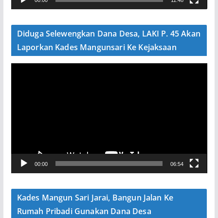
i
d
e
Diduga Selewengkan Dana Desa, LAKI P. 45 Akan
o
Laporkan Kades Mangunsari Ke Kejaksaan
P
e
m
u
t
a
r
V
00:00
06:54
i
d
e
Kades Mangun Sari Jarai, Bangun Jalan Ke
o
Rumah Pribadi Gunakan Dana Desa