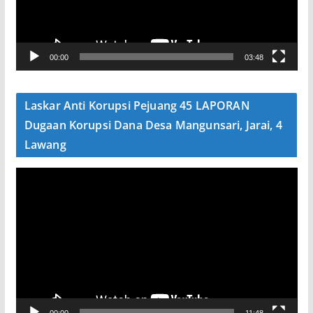
a
r
V
00:00
03:48
i
d
e
Laskar Anti Korupsi Pejuang 45 LAPORAN
o
Dugaan Korupsi Dana Desa Mangunsari, Jarai, 4
Lawang
P
e
m
u
t
a
r
V
00:00
11:48