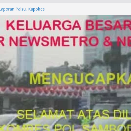
orkan ke Mabes Polri
Laporan Palsu, Kapolres
bat PUNGLI SIM
rga Alam di Jawa Barat yang
anegara
P/KUHAP Baru 2026, Tegaskan
Langsung Dipidana
LRESTA DENPASAR DAN
TRESKRIMUM POLDA BALI DIDUGA