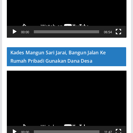
t
a
r
V
00:00
06:54
i
d
e
Kades Mangun Sari Jarai, Bangun Jalan Ke
o
Rumah Pribadi Gunakan Dana Desa
P
e
m
u
t
a
r
V
00:00
11:47