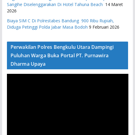
Sangihe Diselenggarakan Di Hotel Tahuna Beach
14 Maret
2026
Biaya SIM C Di Polrestabes Bandung 900 Ribu Rupiah,
Diduga Petinggi Polda Jabar Masa Bodoh
9 Februari 2026
Perwakilan Polres Bengkulu Utara Dampingi
Puluhan Warga Buka Portal PT. Purnawira
Dharma Upaya