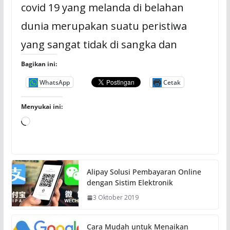
covid 19 yang melanda di belahan
dunia merupakan suatu peristiwa
yang sangat tidak di sangka dan
Bagikan ini:
WhatsApp
Cetak
Menyukai ini:
M
e
m
u
Alipay Solusi Pembayaran Online
a
dengan Sistim Elektronik
t
3 Oktober 2019
.
.
.
Cara Mudah untuk Menaikan