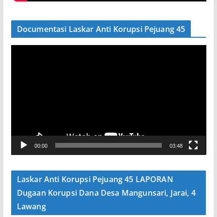
Documentasi Laskar Anti Korupsi Pejuang 45
P
e
m
u
t
a
r
V
00:00
03:48
i
d
e
Laskar Anti Korupsi Pejuang 45 LAPORAN
o
Dugaan Korupsi Dana Desa Mangunsari, Jarai, 4
Lawang