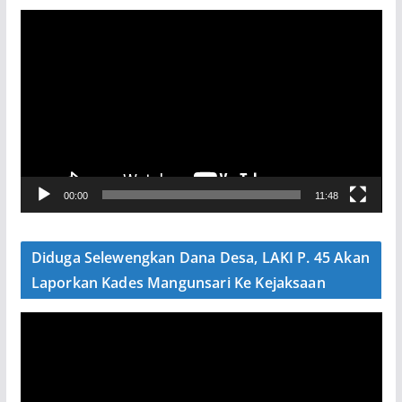
P
e
m
u
t
a
r
V
00:00
11:48
i
d
e
Diduga Selewengkan Dana Desa, LAKI P. 45 Akan
o
Laporkan Kades Mangunsari Ke Kejaksaan
P
e
m
u