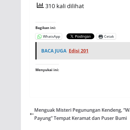
310 kali dilihat
Bagikan ini:
WhatsApp
Cetak
BACA JUGA
Edisi 201
Menyukai ini:
Menguak Misteri Pegunungan Kendeng, “W
Payung” Tempat Keramat dan Puser Bumi