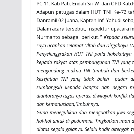
PC 11. Kab Pati, Endah Sri W
dan OPD Kab.P
Adapun petugas dalam HUT TNI Ke-72 tah
Danramil 02 Juana, Kapten Inf
Yahudi seba
Dalam acara tersebut, Inspektur upacara
Nurmanto sebagai berikut. ”
Kepada seluru
saya ucapkan selamat Ultah dan Dirgahayu TN
Penyelenggrakan HUT TNI pada hakekatnya 
kepada rakyat atas pembangunan TNI yang te
mengandung makna TNI tumbuh dan berkemba
kesejatian TNI yang tidak boleh
pudar di
sumbangsih kepada bangsa dan negara mela
diantaranya tugas operasi diwilayah konflik 
dan kemanusiaan,”imbuhnya.
Guna meneguhkan dan menguatkan jiwa segena
hal-hal untuk di pedomani. Tingkatkan iman
diatas segala galanya. Selalu hadir ditengah t