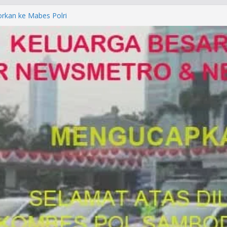
orkan ke Mabes Polri
Laporan Palsu, Kapolres
bat PUNGLI SIM
rga Alam di Jawa Barat yang
anegara
P/KUHAP Baru 2026, Tegaskan
Langsung Dipidana
LRESTA DENPASAR DAN
TRESKRIMUM POLDA BALI DIDUGA