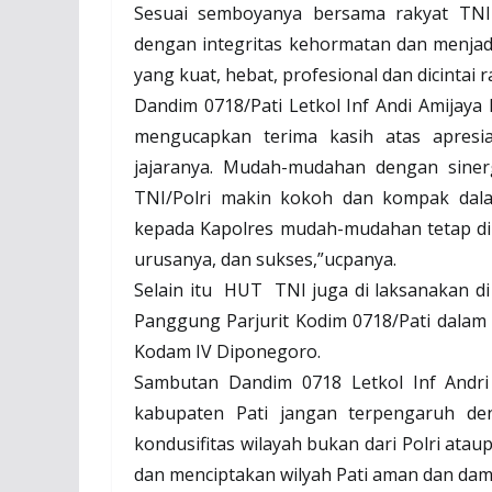
Sesuai semboyanya bersama rakyat TNI
dengan integritas kehormatan dan menja
yang kuat, hebat, profesional dan dicintai r
Dandim 0718/Pati Letkol Inf Andi Amijaya
mengucapkan terima kasih atas apresia
jajaranya. Mudah-mudahan dengan sinerg
TNI/Polri makin kokoh dan kompak dal
kepada Kapolres mudah-mudahan tetap di
urusanya, dan sukses,”ucpanya.
Selain itu
HUT
TNI juga di laksanakan d
Panggung Parjurit Kodim 0718/Pati dala
Kodam IV Diponegoro.
Sambutan Dandim 0718 Letkol Inf Andri 
kabupaten Pati jangan terpengaruh den
kondusifitas wilayah bukan dari Polri ata
dan menciptakan wilyah Pati aman dan damai