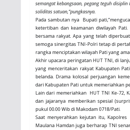
semangat kebangsaan, pegang teguh disiplin 
soliditas satuan,”pungkasnya.
Pada sambutan nya
Bupati pati,”menguc
ketertiban dan keamanan diwilayah Pati.
bersama rakyat. Apa yang telah diperbua
semoga sinergitas TNI-Polri tetap di per
rangka menciptakan wilayah Pati yang ama
Akhir upacara peringatan HUT TNI, di la
yang menceritakan rakyat Kabupaten Pat
belanda. Drama kolosal perjuangan keme
dari Kabupaten Pati untuk memeriahkan pe
Lain dari memeriahkan
HUT TNI Ke-72, K
dan jajaranya memberikan spesial (surpri
pukul 00.00 Wib di Makodam 0718/Pati.
Saat menyerahkan kejutan itu, Kapolres
Maulana Hamdan juga berharap TNI senanti