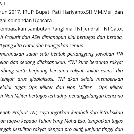
ati.
un 2017, IRUP Bupati Pati Hariyanto,SH.MM.Msi
dan
gai Komandan Upacara.
 membacakan sambutan Panglima TNI Jendral TNI Gatot
h Prajurit dan ASN dimanapun kini bertugas dan berada,
I yang kita cintai dan banggakan semua.
merupakan salah satu bentuk pertanggung jawaban TNI
lah dan sedang dilaksanakan. “TNI kuat bersama rakyat
ng serta berjuang bersama rakyat. Inilah esensi diri
tengah arus globlalisasi. TNI akan selalu memberikan
lui tugas Ops Militer dan Non Militer . Ops Militer
dan Non Militer bertugas terhadap penanggulangan bencana
b Prajurit TNI, saya ingatkan kembali dan intruksikan
 dan taqwa kepada Tuhan Yang Maha Esa, tempatkan tugas
engah kesulitan rakyat dengan pro aktif, junjung tinggi dan