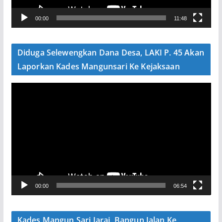
V
00:00
11:48
i
d
e
Diduga Selewengkan Dana Desa, LAKI P. 45 Akan
o
Laporkan Kades Mangunsari Ke Kejaksaan
P
e
m
u
t
a
r
V
00:00
06:54
i
d
e
Kades Mangun Sari Jarai, Bangun Jalan Ke