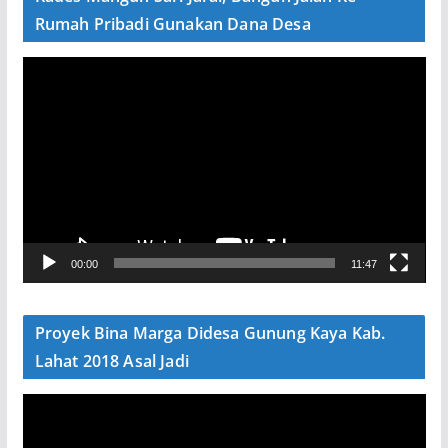
o
Rumah Pribadi Gunakan Dana Desa
P
e
m
u
t
a
r
V
00:00
11:47
i
d
e
Proyek Bina Marga Didesa Gunung Kaya Kab.
o
Lahat 2018 Asal Jadi
P
e