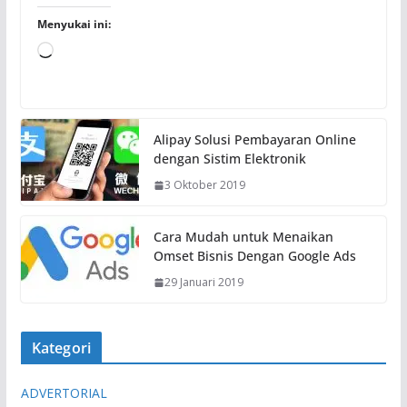
Menyukai ini:
M
e
m
u
Alipay Solusi Pembayaran Online
a
dengan Sistim Elektronik
t
3 Oktober 2019
.
.
.
Cara Mudah untuk Menaikan
Omset Bisnis Dengan Google Ads
29 Januari 2019
Kategori
ADVERTORIAL