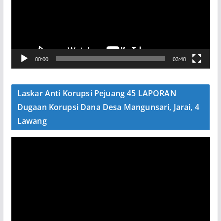
t
a
r
V
00:00
03:48
i
d
e
Laskar Anti Korupsi Pejuang 45 LAPORAN
o
Dugaan Korupsi Dana Desa Mangunsari, Jarai, 4
Lawang
P
e
m
u
t
a
r