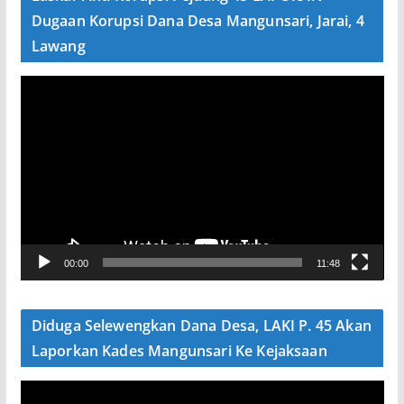
o
Dugaan Korupsi Dana Desa Mangunsari, Jarai, 4
Lawang
P
e
m
u
t
a
r
V
00:00
11:48
i
d
e
Diduga Selewengkan Dana Desa, LAKI P. 45 Akan
o
Laporkan Kades Mangunsari Ke Kejaksaan
P