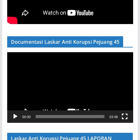
Documentasi Laskar Anti Korupsi Pejuang 45
P
e
m
u
t
a
r
V
00:00
03:48
i
d
e
Laskar Anti Korupsi Pejuang 45 LAPORAN