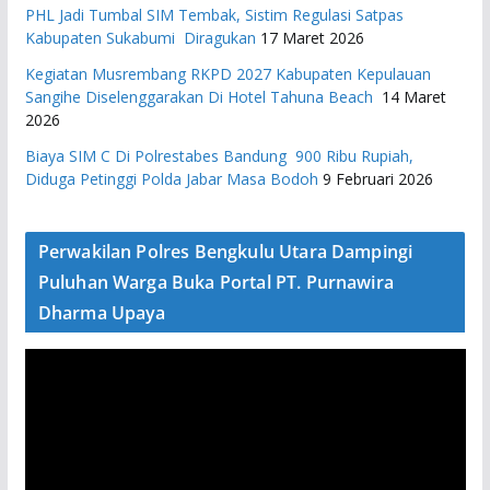
PHL Jadi Tumbal SIM Tembak, Sistim Regulasi Satpas
Kabupaten Sukabumi Diragukan
17 Maret 2026
Kegiatan Musrembang RKPD 2027 ​Kabupaten Kepulauan
Sangihe Diselenggarakan Di Hotel Tahuna Beach
14 Maret
2026
Biaya SIM C Di Polrestabes Bandung 900 Ribu Rupiah,
Diduga Petinggi Polda Jabar Masa Bodoh
9 Februari 2026
Perwakilan Polres Bengkulu Utara Dampingi
Puluhan Warga Buka Portal PT. Purnawira
Dharma Upaya