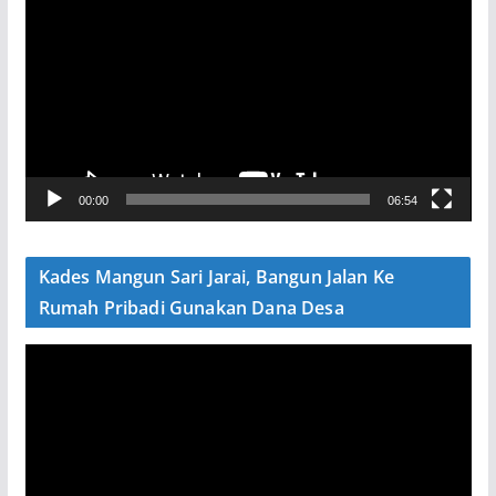
e
m
u
t
a
r
V
00:00
06:54
i
d
e
Kades Mangun Sari Jarai, Bangun Jalan Ke
o
Rumah Pribadi Gunakan Dana Desa
P
e
m
u
t
a