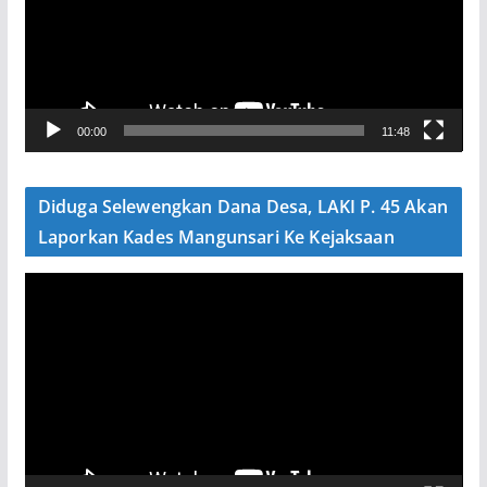
t
a
r
V
00:00
11:48
i
d
e
Diduga Selewengkan Dana Desa, LAKI P. 45 Akan
o
Laporkan Kades Mangunsari Ke Kejaksaan
P
e
m
u
t
a
r
V