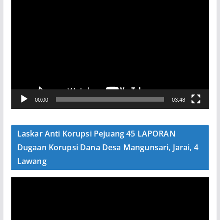
P
e
m
u
t
a
r
V
00:00
03:48
i
d
e
Laskar Anti Korupsi Pejuang 45 LAPORAN
o
Dugaan Korupsi Dana Desa Mangunsari, Jarai, 4
Lawang
P
e
m
u