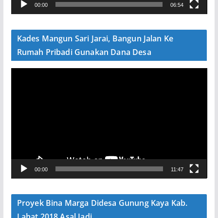
00:00
06:54
i
d
e
Kades Mangun Sari Jarai, Bangun Jalan Ke
o
Rumah Pribadi Gunakan Dana Desa
P
e
m
u
t
a
r
V
00:00
11:47
i
d
e
Proyek Bina Marga Didesa Gunung Kaya Kab.
o
Lahat 2018 Asal Jadi