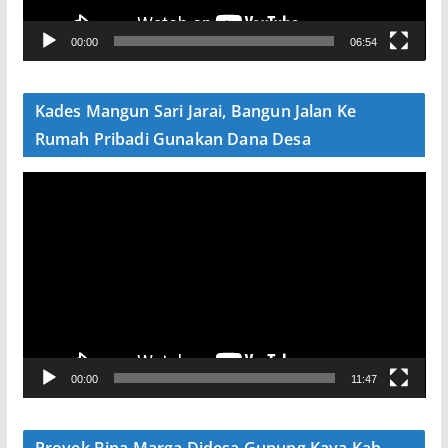
V
00:00
06:54
i
d
e
Kades Mangun Sari Jarai, Bangun Jalan Ke
o
Rumah Pribadi Gunakan Dana Desa
P
e
m
u
t
a
r
V
00:00
11:47
i
d
e