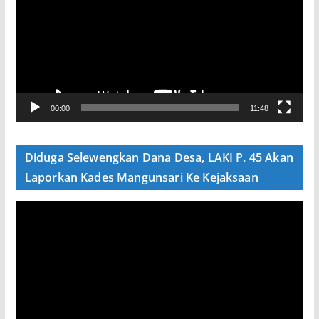
m
u
t
a
r
V
00:00
11:48
i
d
e
Diduga Selewengkan Dana Desa, LAKI P. 45 Akan
o
Laporkan Kades Mangunsari Ke Kejaksaan
P
e
m
u
t
a
r