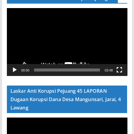
P
e
m
u
t
a
r
V
00:00
03:48
i
d
e
Laskar Anti Korupsi Pejuang 45 LAPORAN
o
Dugaan Korupsi Dana Desa Mangunsari, Jarai, 4
Lawang
P
e