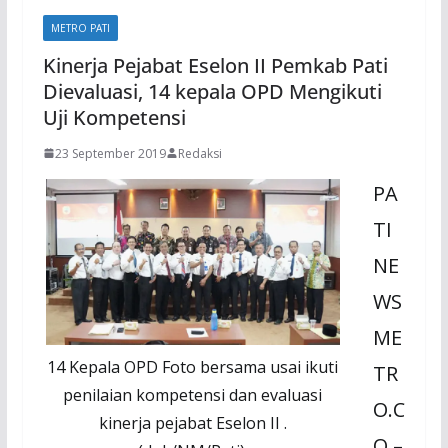
METRO PATI
Kinerja Pejabat Eselon II Pemkab Pati
Dievaluasi, 14 kepala OPD Mengikuti
Uji Kompetensi
23 September 2019
Redaksi
PA
TI
NE
WS
ME
14 Kepala OPD Foto bersama usai ikuti
TR
penilaian kompetensi dan evaluasi
O.C
kinerja pejabat Eselon II .
O –