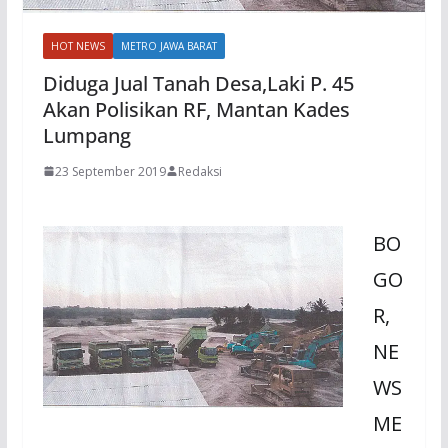
HOT NEWS
METRO JAWA BARAT
Diduga Jual Tanah Desa,Laki P. 45
Akan Polisikan RF, Mantan Kades
Lumpang
23 September 2019
Redaksi
BO
GO
R,
NE
WS
ME