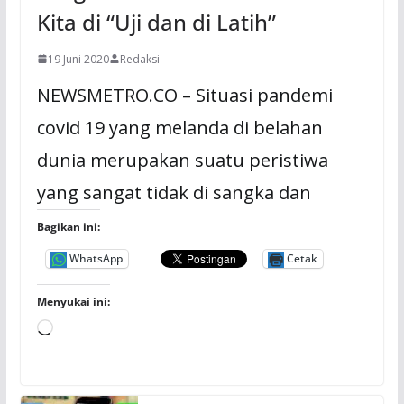
Kita di “Uji dan di Latih”
19 Juni 2020
Redaksi
NEWSMETRO.CO – Situasi pandemi
covid 19 yang melanda di belahan
dunia merupakan suatu peristiwa
yang sangat tidak di sangka dan
Bagikan ini:
WhatsApp
Cetak
Menyukai ini:
M
e
m
u