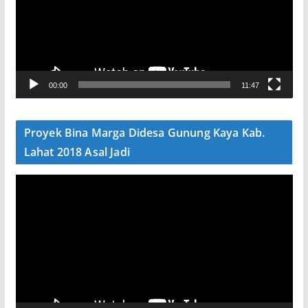
u
t
a
r
V
00:00
11:47
i
d
e
Proyek Bina Marga Didesa Gunung Kaya Kab.
o
Lahat 2018 Asal Jadi
P
e
m
u
t
a
r
V