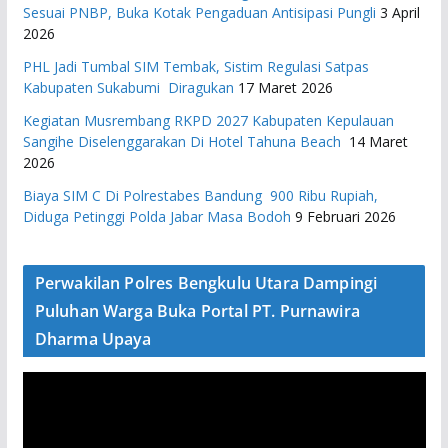
Sesuai PNBP, Buka Kotak Pengaduan Antisipasi Pungli
3 April
2026
PHL Jadi Tumbal SIM Tembak, Sistim Regulasi Satpas
Kabupaten Sukabumi Diragukan
17 Maret 2026
Kegiatan Musrembang RKPD 2027 ​Kabupaten Kepulauan
Sangihe Diselenggarakan Di Hotel Tahuna Beach
14 Maret
2026
Biaya SIM C Di Polrestabes Bandung 900 Ribu Rupiah,
Diduga Petinggi Polda Jabar Masa Bodoh
9 Februari 2026
Perwakilan Polres Bengkulu Utara Dampingi
Puluhan Warga Buka Portal PT. Purnawira
Dharma Upaya