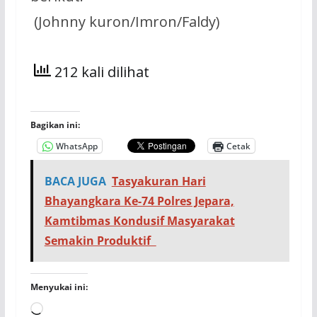
(Johnny kuron/Imron/Faldy)
212 kali dilihat
Bagikan ini:
WhatsApp
Cetak
BACA JUGA
Tasyakuran Hari
Bhayangkara Ke-74 Polres Jepara,
Kamtibmas Kondusif Masyarakat
Semakin Produktif
Menyukai ini:
Memuat...