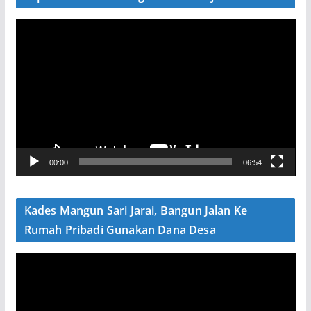
P
e
m
u
t
a
r
V
00:00
06:54
i
d
e
Kades Mangun Sari Jarai, Bangun Jalan Ke
o
Rumah Pribadi Gunakan Dana Desa
P
e
m