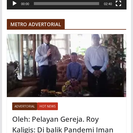
00:00
02:40
i
d
e
METRO ADVERTORIAL
o
ADVERTORIAL
HOT NEWS
Oleh: Pelayan Gereja. Roy
Kaligis: Di balik Pandemi Iman