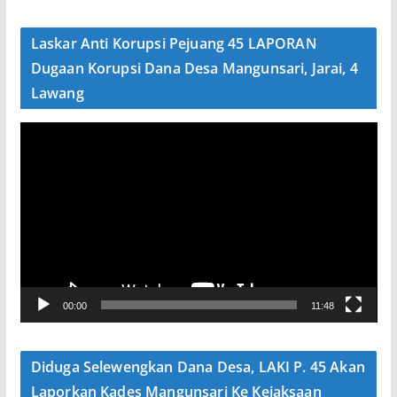
d
e
Laskar Anti Korupsi Pejuang 45 LAPORAN
o
Dugaan Korupsi Dana Desa Mangunsari, Jarai, 4
Lawang
P
e
m
u
t
a
r
V
00:00
11:48
i
d
e
Diduga Selewengkan Dana Desa, LAKI P. 45 Akan
o
Laporkan Kades Mangunsari Ke Kejaksaan