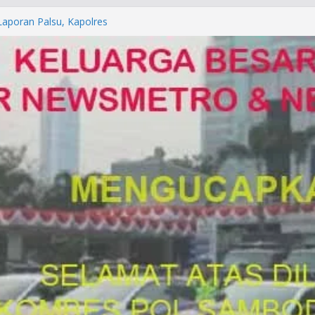
orkan ke Mabes Polri
Laporan Palsu, Kapolres
bat PUNGLI SIM
rga Alam di Jawa Barat yang
anegara
P/KUHAP Baru 2026, Tegaskan
Langsung Dipidana
LRESTA DENPASAR DAN
TRESKRIMUM POLDA BALI DIDUGA