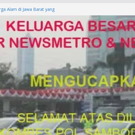
rga Alam di Jawa Barat yang
anegara
P/KUHAP Baru 2026, Tegaskan
Langsung Dipidana
LRESTA DENPASAR DAN
TRESKRIMUM POLDA BALI DIDUGA
orkan ke Mabes Polri
Laporan Palsu, Kapolres
bat PUNGLI SIM