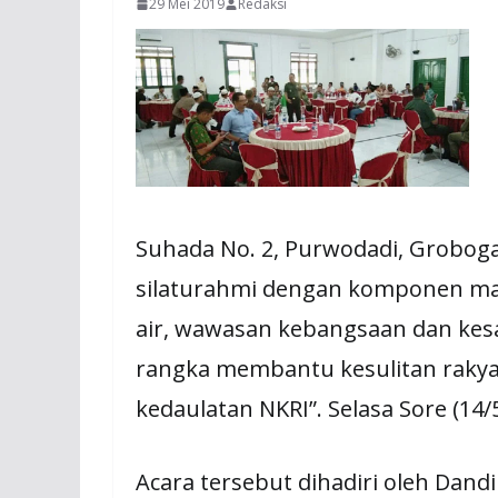
29 Mei 2019
Redaksi
Suhada No. 2, Purwodadi, Grobog
silaturahmi dengan komponen masy
air, wawasan kebangsaan dan ke
rangka membantu kesulitan raky
kedaulatan NKRI”. Selasa Sore (14/
Acara tersebut dihadiri oleh Dan