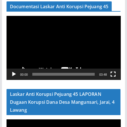
Documentasi Laskar Anti Korupsi Pejuang 45
P
e
m
u
t
a
r
V
00:00
03:48
i
d
e
Laskar Anti Korupsi Pejuang 45 LAPORAN
o
Dugaan Korupsi Dana Desa Mangunsari, Jarai, 4
Lawang
P