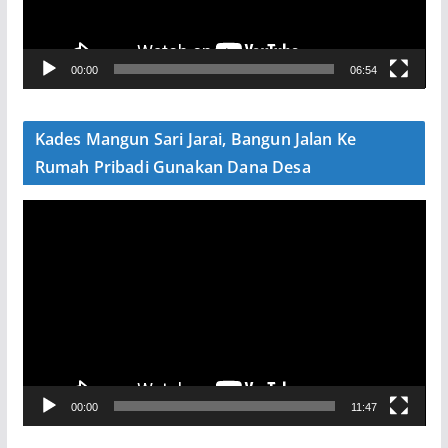
r
V
00:00
06:54
i
d
e
Kades Mangun Sari Jarai, Bangun Jalan Ke
o
Rumah Pribadi Gunakan Dana Desa
P
e
m
u
t
a
r
V
00:00
11:47
i
d