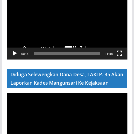
e
m
u
t
a
r
V
00:00
11:48
i
d
e
Diduga Selewengkan Dana Desa, LAKI P. 45 Akan
o
Laporkan Kades Mangunsari Ke Kejaksaan
P
e
m
u
t
a