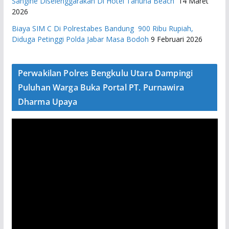
Sangihe Diselenggarakan Di Hotel Tahuna Beach
14 Maret
2026
Biaya SIM C Di Polrestabes Bandung 900 Ribu Rupiah,
Diduga Petinggi Polda Jabar Masa Bodoh
9 Februari 2026
Perwakilan Polres Bengkulu Utara Dampingi
Puluhan Warga Buka Portal PT. Purnawira
Dharma Upaya