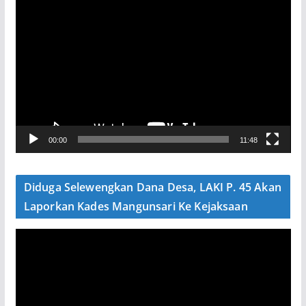
P
e
m
u
t
a
r
V
00:00
11:48
i
d
e
Diduga Selewengkan Dana Desa, LAKI P. 45 Akan
o
Laporkan Kades Mangunsari Ke Kejaksaan
P
e
m
u
t