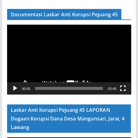
Documentasi Laskar Anti Korupsi Pejuang 45
P
e
m
u
t
a
r
V
00:00
03:48
i
d
e
Laskar Anti Korupsi Pejuang 45 LAPORAN
o
Dugaan Korupsi Dana Desa Mangunsari, Jarai, 4
Lawang