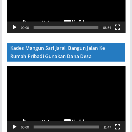
a
r
V
00:00
06:54
i
d
e
Kades Mangun Sari Jarai, Bangun Jalan Ke
o
Rumah Pribadi Gunakan Dana Desa
P
e
m
u
t
a
r
V
00:00
11:47
i