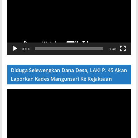
m
u
t
a
r
V
00:00
11:48
i
d
e
Diduga Selewengkan Dana Desa, LAKI P. 45 Akan
o
Laporkan Kades Mangunsari Ke Kejaksaan
P
e
m
u
t
a