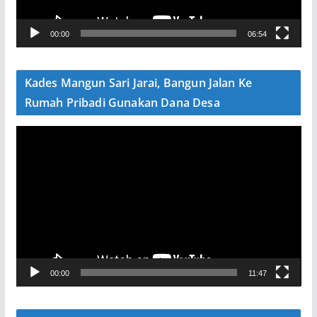
r
V
00:00
06:54
i
d
e
Kades Mangun Sari Jarai, Bangun Jalan Ke
o
Rumah Pribadi Gunakan Dana Desa
P
e
m
u
t
a
r
V
00:00
11:47
i
d
e