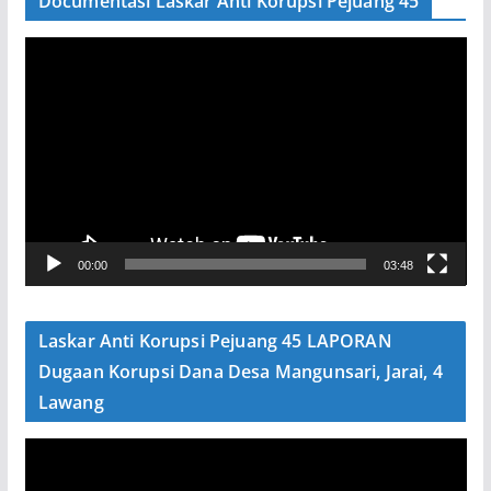
Documentasi Laskar Anti Korupsi Pejuang 45
P
e
m
u
t
a
r
V
00:00
03:48
i
d
e
Laskar Anti Korupsi Pejuang 45 LAPORAN
o
Dugaan Korupsi Dana Desa Mangunsari, Jarai, 4
Lawang
P
e