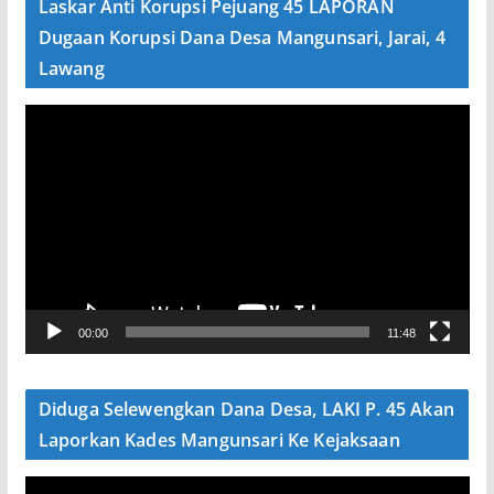
Laskar Anti Korupsi Pejuang 45 LAPORAN
o
Dugaan Korupsi Dana Desa Mangunsari, Jarai, 4
Lawang
P
e
m
u
t
a
r
V
00:00
11:48
i
d
e
Diduga Selewengkan Dana Desa, LAKI P. 45 Akan
o
Laporkan Kades Mangunsari Ke Kejaksaan
P