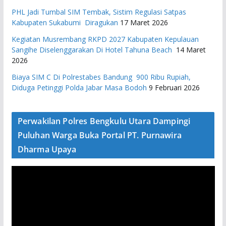
PHL Jadi Tumbal SIM Tembak, Sistim Regulasi Satpas
Kabupaten Sukabumi Diragukan
17 Maret 2026
Kegiatan Musrembang RKPD 2027 ​Kabupaten Kepulauan
Sangihe Diselenggarakan Di Hotel Tahuna Beach
14 Maret
2026
Biaya SIM C Di Polrestabes Bandung 900 Ribu Rupiah,
Diduga Petinggi Polda Jabar Masa Bodoh
9 Februari 2026
Perwakilan Polres Bengkulu Utara Dampingi
Puluhan Warga Buka Portal PT. Purnawira
Dharma Upaya