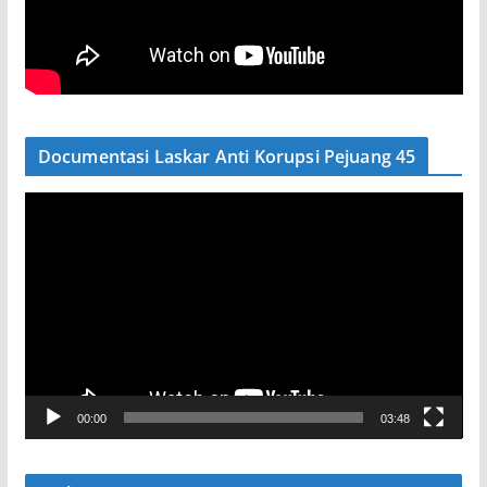
Documentasi Laskar Anti Korupsi Pejuang 45
P
e
m
u
t
a
r
V
00:00
03:48
i
d
e