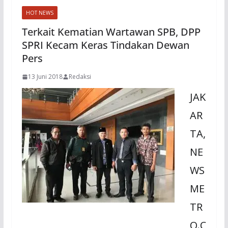
HOT NEWS
Terkait Kematian Wartawan SPB, DPP
SPRI Kecam Keras Tindakan Dewan
Pers
13 Juni 2018
Redaksi
JAK
AR
TA,
NE
WS
ME
TR
O.C