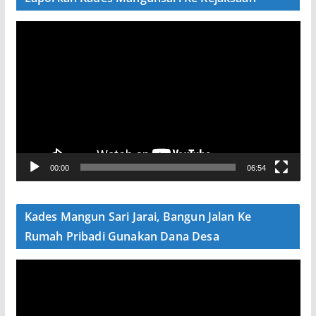
P
e
m
u
t
a
r
V
00:00
06:54
i
d
e
Kades Mangun Sari Jarai, Bangun Jalan Ke
o
Rumah Pribadi Gunakan Dana Desa
P
e
m