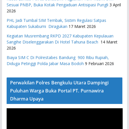
Sesuai PNBP, Buka Kotak Pengaduan Antisipasi Pungli
3 April
2026
PHL Jadi Tumbal SIM Tembak, Sistim Regulasi Satpas
Kabupaten Sukabumi Diragukan
17 Maret 2026
Kegiatan Musrembang RKPD 2027 ​Kabupaten Kepulauan
Sangihe Diselenggarakan Di Hotel Tahuna Beach
14 Maret
2026
Biaya SIM C Di Polrestabes Bandung 900 Ribu Rupiah,
Diduga Petinggi Polda Jabar Masa Bodoh
9 Februari 2026
Perwakilan Polres Bengkulu Utara Dampingi
Puluhan Warga Buka Portal PT. Purnawira
Dharma Upaya