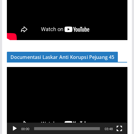
Documentasi Laskar Anti Korupsi Pejuang 45
P
e
m
u
t
a
r
V
00:00
03:48
i