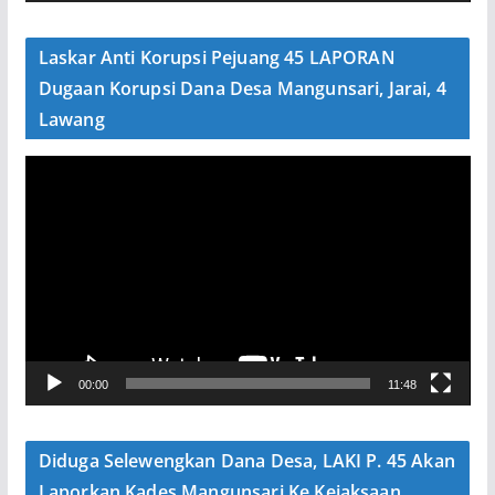
d
e
Laskar Anti Korupsi Pejuang 45 LAPORAN
o
Dugaan Korupsi Dana Desa Mangunsari, Jarai, 4
Lawang
P
e
m
u
t
a
r
V
00:00
11:48
i
d
e
Diduga Selewengkan Dana Desa, LAKI P. 45 Akan
o
Laporkan Kades Mangunsari Ke Kejaksaan