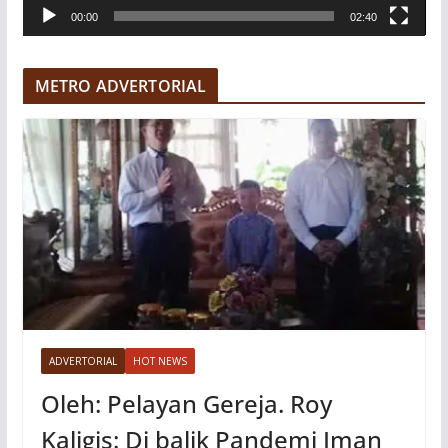
00:00
02:40
i
d
e
METRO ADVERTORIAL
o
ADVERTORIAL
HOT NEWS
Oleh: Pelayan Gereja. Roy
Kaligis: Di balik Pandemi Iman