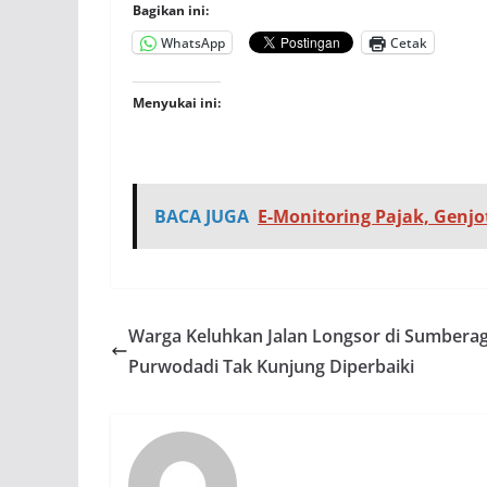
Bagikan ini:
WhatsApp
Cetak
Menyukai ini:
BACA JUGA
E-Monitoring Pajak, Genjo
Warga Keluhkan Jalan Longsor di Sumbera
Purwodadi Tak Kunjung Diperbaiki