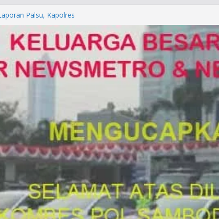
orkan ke Mabes Polri
Laporan Palsu, Kapolres
bat PUNGLI SIM
rga Alam di Jawa Barat yang
anegara
P/KUHAP Baru 2026, Tegaskan
Langsung Dipidana
LRESTA DENPASAR DAN
TRESKRIMUM POLDA BALI DIDUGA