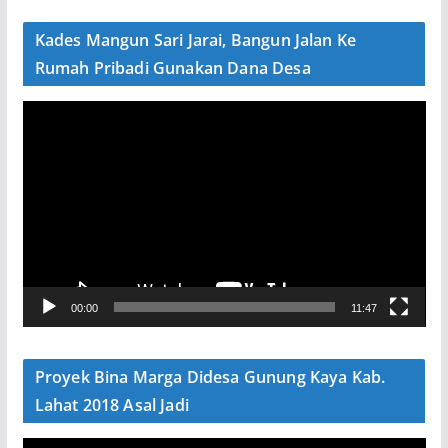
e
Kades Mangun Sari Jarai, Bangun Jalan Ke
o
Rumah Pribadi Gunakan Dana Desa
P
e
m
u
t
a
r
V
00:00
11:47
i
d
e
Proyek Bina Marga Didesa Gunung Kaya Kab.
o
Lahat 2018 Asal Jadi