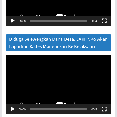
a
r
V
00:00
11:48
i
d
e
Diduga Selewengkan Dana Desa, LAKI P. 45 Akan
o
Laporkan Kades Mangunsari Ke Kejaksaan
P
e
m
u
t
a
r
V
00:00
06:54
i
d