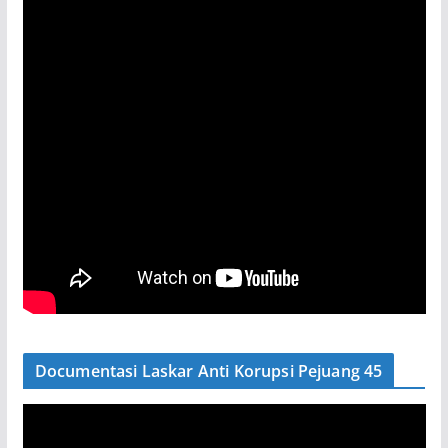
Documentasi Laskar Anti Korupsi Pejuang 45
P
e