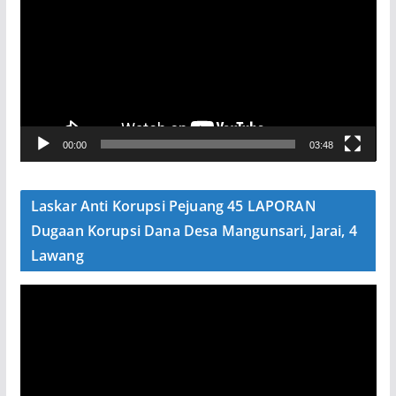
m
u
t
a
r
V
00:00
03:48
i
d
e
Laskar Anti Korupsi Pejuang 45 LAPORAN
o
Dugaan Korupsi Dana Desa Mangunsari, Jarai, 4
Lawang
P
e
m
u
t