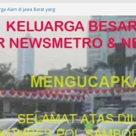
rga Alam di Jawa Barat yang
anegara
P/KUHAP Baru 2026, Tegaskan
Langsung Dipidana
LRESTA DENPASAR DAN
TRESKRIMUM POLDA BALI DIDUGA
orkan ke Mabes Polri
Laporan Palsu, Kapolres
bat PUNGLI SIM