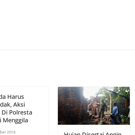
da Harus
dak, Aksi
 Di Polresta
i Menggila
ber 2016
Hujan Disertai Angin