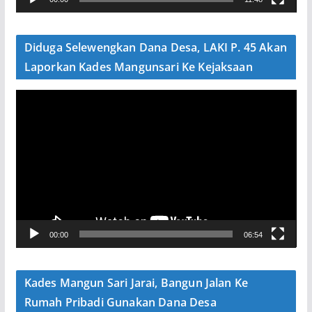
i
d
e
Diduga Selewengkan Dana Desa, LAKI P. 45 Akan
o
Laporkan Kades Mangunsari Ke Kejaksaan
P
e
m
u
t
a
r
V
00:00
06:54
i
d
e
Kades Mangun Sari Jarai, Bangun Jalan Ke
o
Rumah Pribadi Gunakan Dana Desa