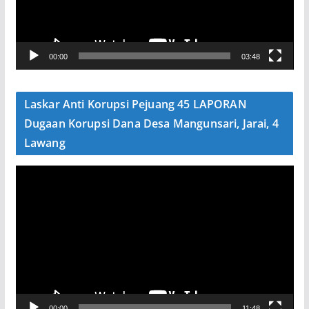
a
r
V
00:00
03:48
i
d
e
Laskar Anti Korupsi Pejuang 45 LAPORAN
o
Dugaan Korupsi Dana Desa Mangunsari, Jarai, 4
Lawang
P
e
m
u
t
a
r
V
00:00
11:48