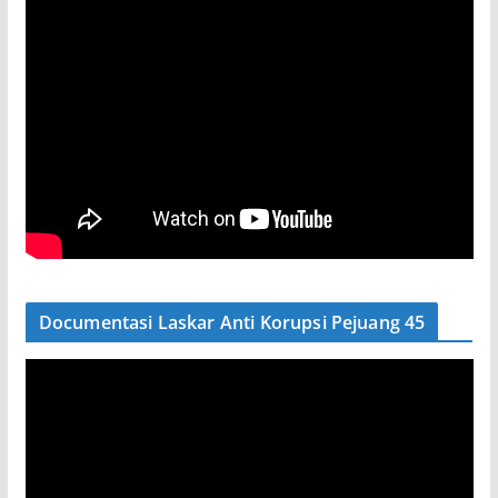
Documentasi Laskar Anti Korupsi Pejuang 45
P
e
m
u
t