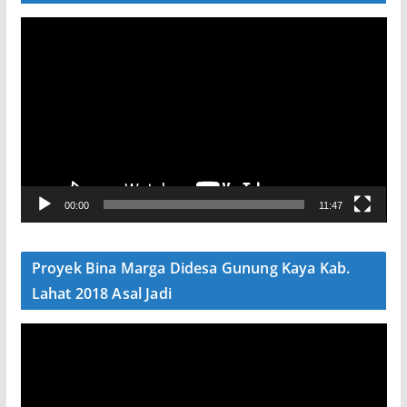
P
e
m
u
t
a
r
V
00:00
11:47
i
d
e
Proyek Bina Marga Didesa Gunung Kaya Kab.
o
Lahat 2018 Asal Jadi
P
e
m
u