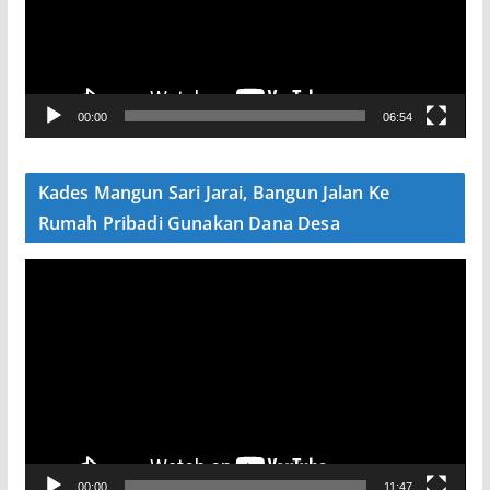
t
a
r
V
00:00
06:54
i
d
e
Kades Mangun Sari Jarai, Bangun Jalan Ke
o
Rumah Pribadi Gunakan Dana Desa
P
e
m
u
t
a
r
V
00:00
11:47