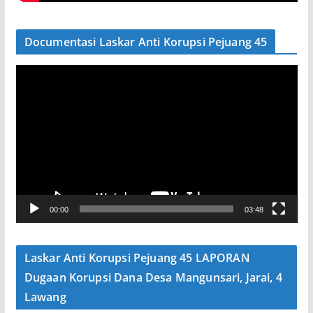
Documentasi Laskar Anti Korupsi Pejuang 45
P
e
m
u
t
a
r
V
00:00
03:48
i
d
e
Laskar Anti Korupsi Pejuang 45 LAPORAN
o
Dugaan Korupsi Dana Desa Mangunsari, Jarai, 4
Lawang