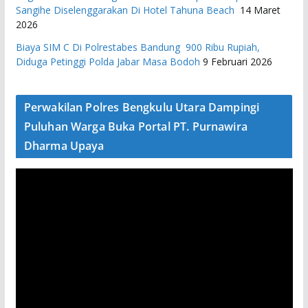
Sangihe Diselenggarakan Di Hotel Tahuna Beach
14 Maret
2026
Biaya SIM C Di Polrestabes Bandung 900 Ribu Rupiah,
Diduga Petinggi Polda Jabar Masa Bodoh
9 Februari 2026
Perwakilan Polres Bengkulu Utara Dampingi
Puluhan Warga Buka Portal PT. Purnawira
Dharma Upaya