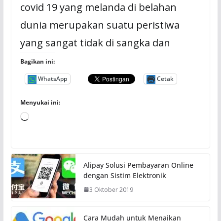
covid 19 yang melanda di belahan
dunia merupakan suatu peristiwa
yang sangat tidak di sangka dan
Bagikan ini:
WhatsApp
Cetak
Menyukai ini:
M
e
m
u
Alipay Solusi Pembayaran Online
a
dengan Sistim Elektronik
t
3 Oktober 2019
.
.
.
Cara Mudah untuk Menaikan