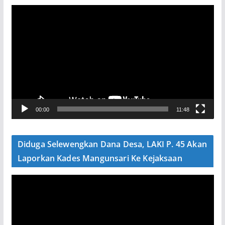
P
e
m
u
t
a
r
V
00:00
11:48
i
d
e
Diduga Selewengkan Dana Desa, LAKI P. 45 Akan
o
Laporkan Kades Mangunsari Ke Kejaksaan
P
e
m
u