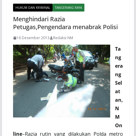
HUKUM DAN KRIMINAL
TANGERANG RAYA
Menghindari Razia
Petugas,Pengendara menabrak Polisi
16 Desember 2013
Redaksi NM
Ta
ng
era
ng
Sel
at
an,
N
M
On
line
–Razia rutin yang dilakukan Polda metro