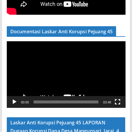
Documentasi Laskar Anti Korupsi Pejuang 45
P
e
m
u
t
a
r
V
00:00
03:48
i
d
e
Laskar Anti Korupsi Pejuang 45 LAPORAN
o
Dugaan Korupsi Dana Desa Mangunsari, Jarai, 4