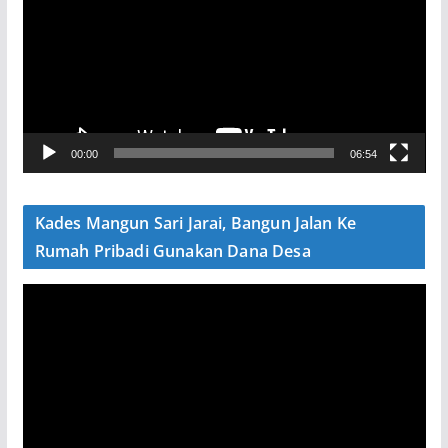
m
u
t
a
r
V
00:00
06:54
i
d
e
Kades Mangun Sari Jarai, Bangun Jalan Ke
o
Rumah Pribadi Gunakan Dana Desa
P
e
m
u
t
a
r