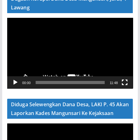
Lawang
P
e
m
u
t
a
r
V
00:00
11:48
i
d
e
Diduga Selewengkan Dana Desa, LAKI P. 45 Akan
o
Laporkan Kades Mangunsari Ke Kejaksaan
P
e