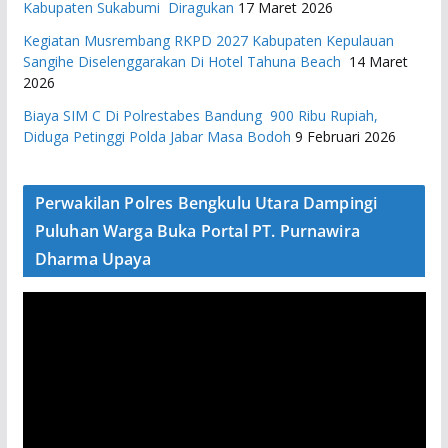
Kabupaten Sukabumi Diragukan
17 Maret 2026
Kegiatan Musrembang RKPD 2027 ​Kabupaten Kepulauan
Sangihe Diselenggarakan Di Hotel Tahuna Beach
14 Maret
2026
Biaya SIM C Di Polrestabes Bandung 900 Ribu Rupiah,
Diduga Petinggi Polda Jabar Masa Bodoh
9 Februari 2026
Perwakilan Polres Bengkulu Utara Dampingi
Puluhan Warga Buka Portal PT. Purnawira
Dharma Upaya