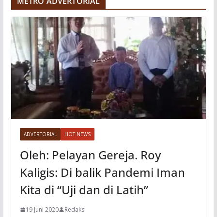
METRO ADVERTORIAL
o
ADVERTORIAL
HOT NEWS
Oleh: Pelayan Gereja. Roy
Kaligis: Di balik Pandemi Iman
Kita di “Uji dan di Latih”
19 Juni 2020
Redaksi