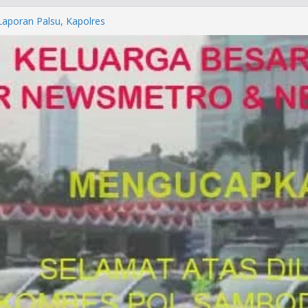
orkan ke Mabes Polri
Laporan Palsu, Kapolres
bat PUNGLI SIM
rga Alam di Jawa Barat yang
anegara
P/KUHAP Baru 2026, Tegaskan
Langsung Dipidana
LRESTA DENPASAR DAN
TRESKRIMUM POLDA BALI DIDUGA