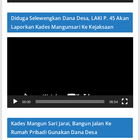
d
e
Diduga Selewengkan Dana Desa, LAKI P. 45 Akan
o
Laporkan Kades Mangunsari Ke Kejaksaan
P
e
m
u
t
a
r
V
00:00
06:54
i
d
e
Kades Mangun Sari Jarai, Bangun Jalan Ke
o
Rumah Pribadi Gunakan Dana Desa