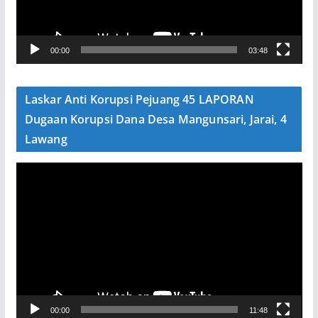
a
r
V
00:00
03:48
i
d
e
Laskar Anti Korupsi Pejuang 45 LAPORAN
o
Dugaan Korupsi Dana Desa Mangunsari, Jarai, 4
Lawang
P
e
m
u
t
a
r
V
00:00
11:48
i