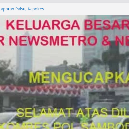
orkan ke Mabes Polri
Laporan Palsu, Kapolres
bat PUNGLI SIM
rga Alam di Jawa Barat yang
anegara
P/KUHAP Baru 2026, Tegaskan
Langsung Dipidana
LRESTA DENPASAR DAN
TRESKRIMUM POLDA BALI DIDUGA