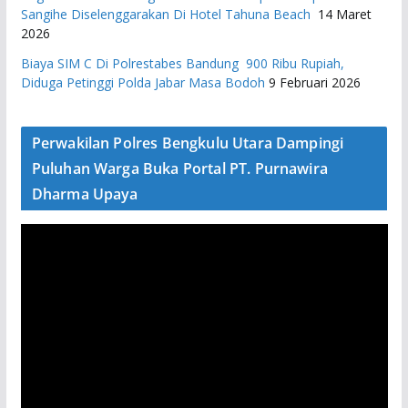
Sangihe Diselenggarakan Di Hotel Tahuna Beach
14 Maret
2026
Biaya SIM C Di Polrestabes Bandung 900 Ribu Rupiah,
Diduga Petinggi Polda Jabar Masa Bodoh
9 Februari 2026
Perwakilan Polres Bengkulu Utara Dampingi
Puluhan Warga Buka Portal PT. Purnawira
Dharma Upaya