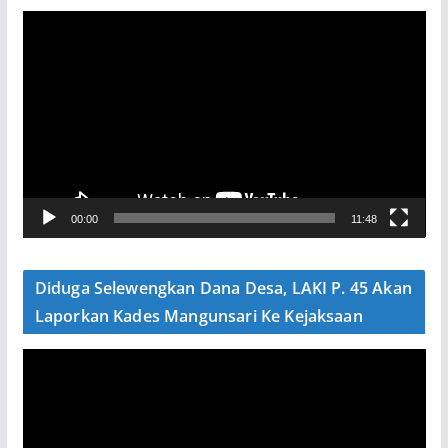
P
e
m
u
t
a
r
V
00:00
11:48
i
d
e
Diduga Selewengkan Dana Desa, LAKI P. 45 Akan
o
Laporkan Kades Mangunsari Ke Kejaksaan
P
e
m
u