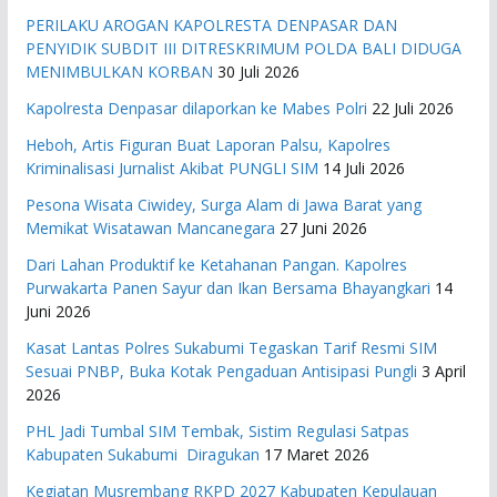
PERILAKU AROGAN KAPOLRESTA DENPASAR DAN
PENYIDIK SUBDIT III DITRESKRIMUM POLDA BALI DIDUGA
MENIMBULKAN KORBAN
30 Juli 2026
Kapolresta Denpasar dilaporkan ke Mabes Polri
22 Juli 2026
Heboh, Artis Figuran Buat Laporan Palsu, Kapolres
Kriminalisasi Jurnalist Akibat PUNGLI SIM
14 Juli 2026
Pesona Wisata Ciwidey, Surga Alam di Jawa Barat yang
Memikat Wisatawan Mancanegara
27 Juni 2026
Dari Lahan Produktif ke Ketahanan Pangan. Kapolres
Purwakarta Panen Sayur dan Ikan Bersama Bhayangkari
14
Juni 2026
Kasat Lantas Polres Sukabumi Tegaskan Tarif Resmi SIM
Sesuai PNBP, Buka Kotak Pengaduan Antisipasi Pungli
3 April
2026
PHL Jadi Tumbal SIM Tembak, Sistim Regulasi Satpas
Kabupaten Sukabumi Diragukan
17 Maret 2026
Kegiatan Musrembang RKPD 2027 ​Kabupaten Kepulauan