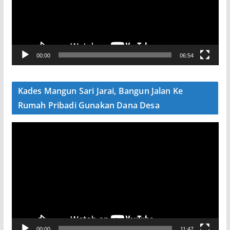
t
a
r
V
00:00
06:54
i
d
e
Kades Mangun Sari Jarai, Bangun Jalan Ke
o
Rumah Pribadi Gunakan Dana Desa
P
e
m
u
t
a
r
V
00:00
11:47