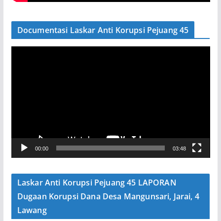
Documentasi Laskar Anti Korupsi Pejuang 45
P
e
m
u
t
a
r
V
00:00
03:48
i
d
e
Laskar Anti Korupsi Pejuang 45 LAPORAN
o
Dugaan Korupsi Dana Desa Mangunsari, Jarai, 4
Lawang