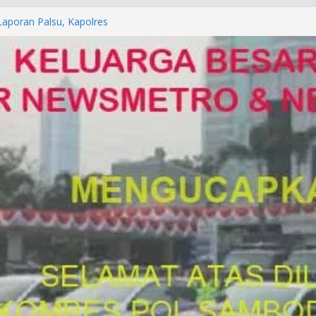
orkan ke Mabes Polri
Laporan Palsu, Kapolres
bat PUNGLI SIM
rga Alam di Jawa Barat yang
anegara
P/KUHAP Baru 2026, Tegaskan
Langsung Dipidana
LRESTA DENPASAR DAN
TRESKRIMUM POLDA BALI DIDUGA