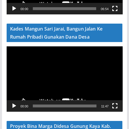
V
00:00
06:54
i
d
e
Kades Mangun Sari Jarai, Bangun Jalan Ke
o
Rumah Pribadi Gunakan Dana Desa
P
e
m
u
t
a
r
V
00:00
11:47
i
d
e
Proyek Bina Marga Didesa Gunung Kaya Kab.
o