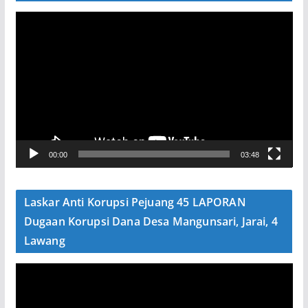
P
e
m
u
t
a
r
V
00:00
03:48
i
d
e
Laskar Anti Korupsi Pejuang 45 LAPORAN
o
Dugaan Korupsi Dana Desa Mangunsari, Jarai, 4
Lawang
P
e
m