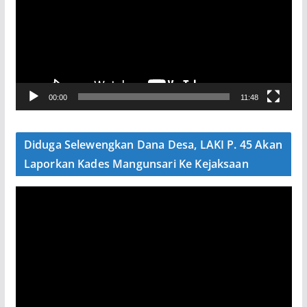
u
t
a
r
V
00:00
11:48
i
d
e
Diduga Selewengkan Dana Desa, LAKI P. 45 Akan
o
Laporkan Kades Mangunsari Ke Kejaksaan
P
e
m
u
t
a
r