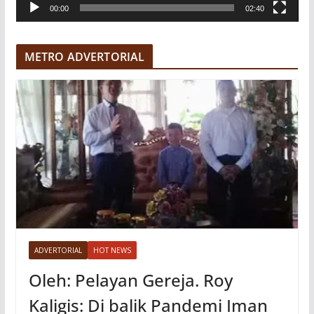
00:00
02:40
i
d
e
METRO ADVERTORIAL
o
ADVERTORIAL
HOT NEWS
Oleh: Pelayan Gereja. Roy
Kaligis: Di balik Pandemi Iman