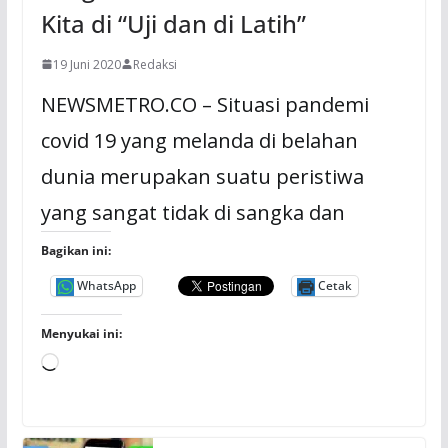
Kita di “Uji dan di Latih”
19 Juni 2020
Redaksi
NEWSMETRO.CO – Situasi pandemi
covid 19 yang melanda di belahan
dunia merupakan suatu peristiwa
yang sangat tidak di sangka dan
Bagikan ini:
WhatsApp
Cetak
Menyukai ini:
M
e
m
u