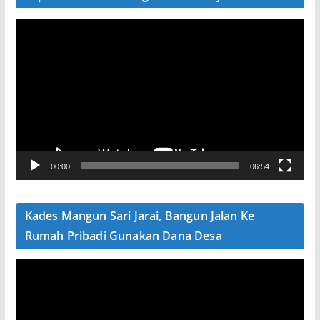
P
e
m
u
t
a
r
V
00:00
06:54
i
d
e
Kades Mangun Sari Jarai, Bangun Jalan Ke
o
Rumah Pribadi Gunakan Dana Desa
P
e
m