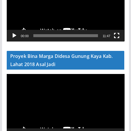
u
t
a
r
V
00:00
11:47
i
d
e
Proyek Bina Marga Didesa Gunung Kaya Kab.
o
Lahat 2018 Asal Jadi
P
e
m
u
t
a
r
V