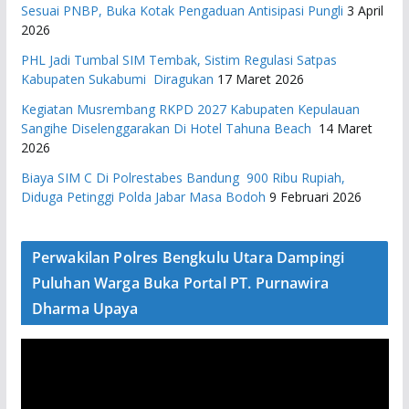
Sesuai PNBP, Buka Kotak Pengaduan Antisipasi Pungli
3 April
2026
PHL Jadi Tumbal SIM Tembak, Sistim Regulasi Satpas
Kabupaten Sukabumi Diragukan
17 Maret 2026
Kegiatan Musrembang RKPD 2027 ​Kabupaten Kepulauan
Sangihe Diselenggarakan Di Hotel Tahuna Beach
14 Maret
2026
Biaya SIM C Di Polrestabes Bandung 900 Ribu Rupiah,
Diduga Petinggi Polda Jabar Masa Bodoh
9 Februari 2026
Perwakilan Polres Bengkulu Utara Dampingi
Puluhan Warga Buka Portal PT. Purnawira
Dharma Upaya