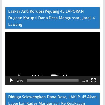
d
e
Laskar Anti Korupsi Pejuang 45 LAPORAN
o
Dugaan Korupsi Dana Desa Mangunsari, Jarai, 4
Lawang
P
e
m
u
t
a
r
V
00:00
11:48
i
d
e
Diduga Selewengkan Dana Desa, LAKI P. 45 Akan
o
Laporkan Kades Mangunsari Ke Kejaksaan