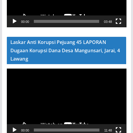
a
r
V
00:00
03:48
i
d
e
Laskar Anti Korupsi Pejuang 45 LAPORAN
o
Dugaan Korupsi Dana Desa Mangunsari, Jarai, 4
Lawang
P
e
m
u
t
a
r
V
00:00
11:48
i