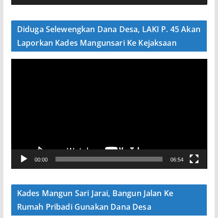
d
e
Diduga Selewengkan Dana Desa, LAKI P. 45 Akan
o
Laporkan Kades Mangunsari Ke Kejaksaan
P
e
m
u
t
a
r
V
00:00
06:54
i
d
e
Kades Mangun Sari Jarai, Bangun Jalan Ke
o
Rumah Pribadi Gunakan Dana Desa