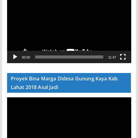
e
m
u
t
a
r
V
00:00
11:47
i
d
e
Proyek Bina Marga Didesa Gunung Kaya Kab.
o
Lahat 2018 Asal Jadi
P
e
m
u
t