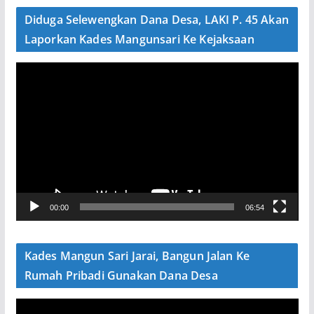
e
Diduga Selewengkan Dana Desa, LAKI P. 45 Akan
o
Laporkan Kades Mangunsari Ke Kejaksaan
P
e
m
u
t
a
r
V
00:00
06:54
i
d
e
Kades Mangun Sari Jarai, Bangun Jalan Ke
o
Rumah Pribadi Gunakan Dana Desa
P