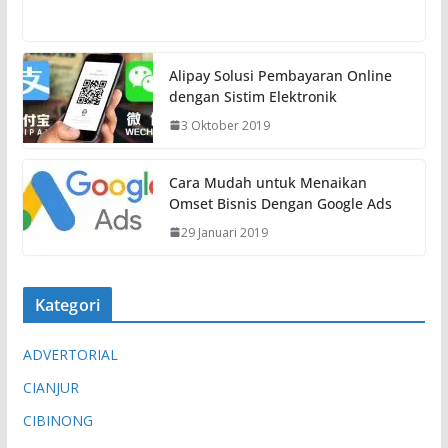
e
m
u
Alipay Solusi Pembayaran Online
a
dengan Sistim Elektronik
t
3 Oktober 2019
.
.
.
Cara Mudah untuk Menaikan
Omset Bisnis Dengan Google Ads
29 Januari 2019
Kategori
ADVERTORIAL
CIANJUR
CIBINONG