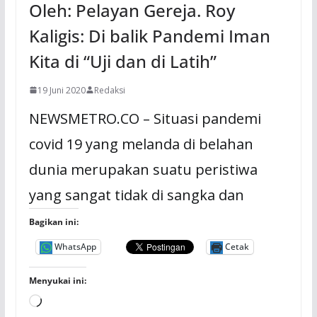
Oleh: Pelayan Gereja. Roy
Kaligis: Di balik Pandemi Iman
Kita di “Uji dan di Latih”
19 Juni 2020
Redaksi
NEWSMETRO.CO – Situasi pandemi
covid 19 yang melanda di belahan
dunia merupakan suatu peristiwa
yang sangat tidak di sangka dan
Bagikan ini:
WhatsApp
Cetak
Menyukai ini:
M