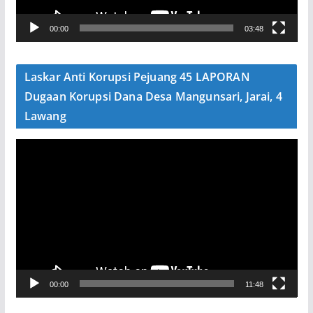
V
00:00
03:48
i
d
e
Laskar Anti Korupsi Pejuang 45 LAPORAN
o
Dugaan Korupsi Dana Desa Mangunsari, Jarai, 4
Lawang
P
e
m
u
t
a
r
V
00:00
11:48
i
d