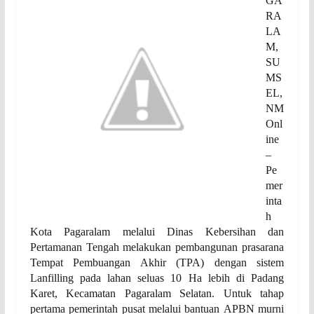
GA
RA
LA
M
,
SU
MS
EL,
NM
Onl
ine
–
Pe
mer
inta
h
Kota Pagaralam melalui Dinas Kebersihan dan
Pertamanan Tengah melakukan pembangunan prasarana
Tempat Pem
buangan
Akhir (TPA) dengan sistem
Lanfilling pada lahan seluas 10 Ha lebih di Padang
Karet
,
Kecamatan Pagaralam Selatan
. Untuk tahap
pertama pemerintah pusat melalui bantuan
APBN murni