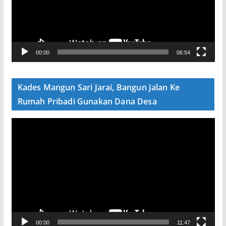
t
a
r
V
00:00
06:54
i
d
e
Kades Mangun Sari Jarai, Bangun Jalan Ke
o
Rumah Pribadi Gunakan Dana Desa
P
e
m
u
t
a
r
V
00:00
11:47
i