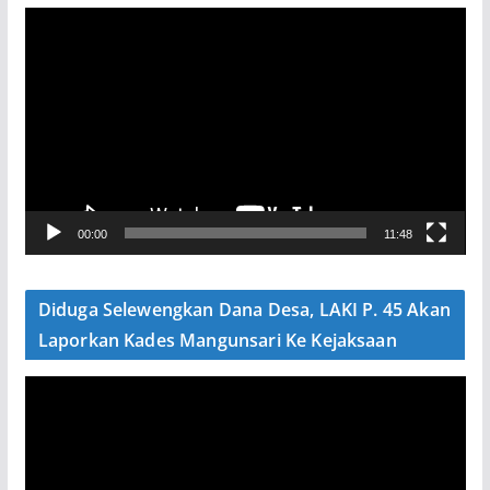
P
e
m
u
t
a
r
V
00:00
11:48
i
d
e
Diduga Selewengkan Dana Desa, LAKI P. 45 Akan
o
Laporkan Kades Mangunsari Ke Kejaksaan
P
e
m
u