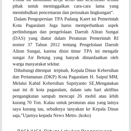
pihak untuk meninggalkan cara-cara lama yang
menimbulkan pencemaran dan perusakan lingkungan“.
Dalam Pengopersian TPA Padang Karet ini Pemerintah
Kota Pagaralam Juga harus memperhatikan aspek
perlindungan dan pengelolaan
Daerah Aliran Sungai
(
DAS
)
yang diatur dalam Peraturan Pemerintah RI
nomor 37 Tahun 2012 tentang Pengelolaan Daerah
Aliran Sungai, karena disisi timur TPA ini mengalir
sungai Air Betung yang banyak dimanfaatkan oleh
warga masyarakat sekitar.
Dihubungi dit
e
mpat
terpisah,
Kepala Dinas Kebersihan
dan Pertamanan (DKP) Kota Pagaralam H. Saipul MM,
Melalui Kabid Kebersihan Supriyanto SE,Mengatakan
saat ini di kota pagaralam, dalam
satu hari
aktifitas
pengangkutan sampah mencapi 26 m
o
bil
atau
lebih
kurang 70 Ton
. K
al
a
u untuk peraturan atau yang lainya
saya kurang tau, sebaiknya tanyakan ke Kepala Dinas
saja,”Ujarnya
kepada News Metro.
(koko)