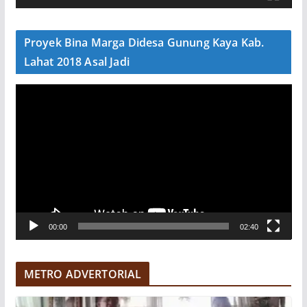
d
e
Proyek Bina Marga Didesa Gunung Kaya Kab.
o
Lahat 2018 Asal Jadi
P
e
m
u
t
a
r
V
00:00
02:40
i
d
e
METRO ADVERTORIAL
o