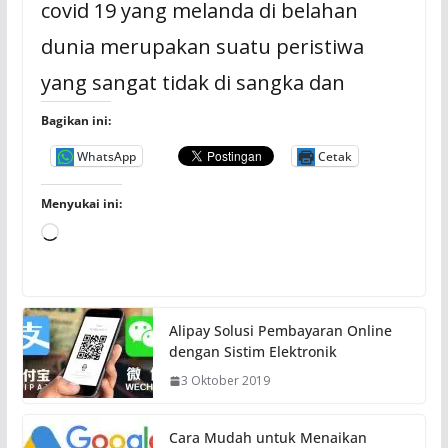
covid 19 yang melanda di belahan
dunia merupakan suatu peristiwa
yang sangat tidak di sangka dan
Bagikan ini:
WhatsApp
Cetak
Menyukai ini:
M
e
m
u
Alipay Solusi Pembayaran Online
a
dengan Sistim Elektronik
t
3 Oktober 2019
.
.
.
Cara Mudah untuk Menaikan