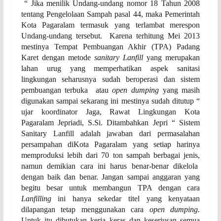
“ Jika menilik Undang-undang nomor 18 Tahun 2008
tentang Pengelolaan Sampah pasal 44, maka Pemerintah
Kota Pagaralam termasuk yang terlambat merespon
Undang-undang tersebut. Karena terhitung Mei 2013
mestinya Tempat Pem
buangan
Akhir (TPA) Padang
Karet dengan metode
sanitary Lanfill
yang merupakan
lahan urug yang memperhatikan aspek sanitasi
lingkungan seharusnya sudah beroperasi dan sistem
pembuangan terbuka atau
open dumping
yang masih
digunakan sampai sekarang ini mestinya sudah ditutup “
ujar koordinator Jaga, Rawat Lingkungan Kota
Pagaralam Jepriadi, S.Si. Ditambahkan Jepri “ Sistem
Sanitary Lanfill adalah jawaban dari permasalahan
persampahan diKota Pagaralam yang setiap harinya
memproduksi lebih dari 70 ton sampah berbagai jenis,
namun demikian cara ini harus benar-benar
dikelola
dengan baik dan benar. Jangan sampai anggaran yang
begitu besar untuk membangun TPA dengan cara
Lanfilling
ini hanya sekedar titel yang kenyataan
dilapangan tetap menggunakan cara
open dumping
.
Untuk itu
dibutukan kerja keras dan keseriusan semua