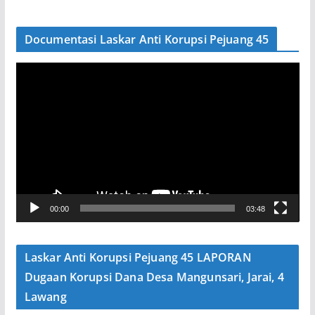
Documentasi Laskar Anti Korupsi Pejuang 45
P
e
m
u
t
a
r
V
00:00
03:48
i
d
e
Laskar Anti Korupsi Pejuang 45 LAPORAN
o
Dugaan Korupsi Dana Desa Mangunsari, Jarai, 4
Lawang