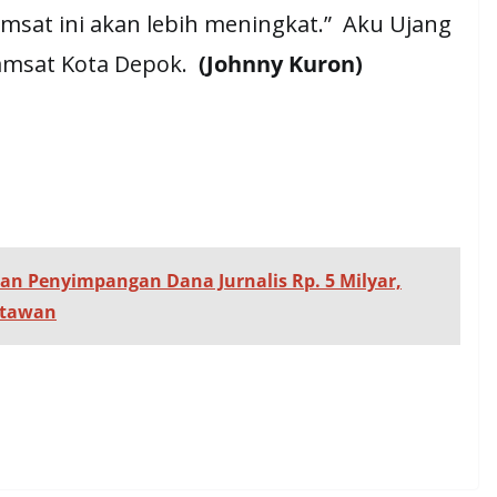
amsat ini akan lebih meningkat.” Aku Ujang
amsat Kota Depok.
(Johnny Kuron)
an Penyimpangan Dana Jurnalis Rp. 5 Milyar,
rtawan