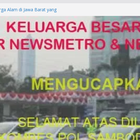
rga Alam di Jawa Barat yang
anegara
P/KUHAP Baru 2026, Tegaskan
Langsung Dipidana
LRESTA DENPASAR DAN
TRESKRIMUM POLDA BALI DIDUGA
orkan ke Mabes Polri
Laporan Palsu, Kapolres
bat PUNGLI SIM