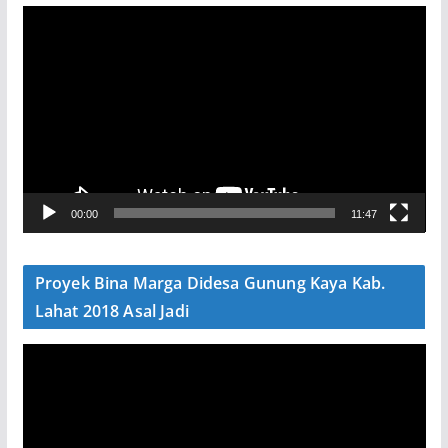
P
e
m
u
t
a
r
V
00:00
11:47
i
d
e
Proyek Bina Marga Didesa Gunung Kaya Kab.
o
Lahat 2018 Asal Jadi
P
e
m
u