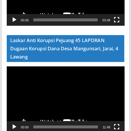
r
V
00:00
03:48
i
d
e
Laskar Anti Korupsi Pejuang 45 LAPORAN
o
Dugaan Korupsi Dana Desa Mangunsari, Jarai, 4
Lawang
P
e
m
u
t
a
r
V
00:00
11:48
i