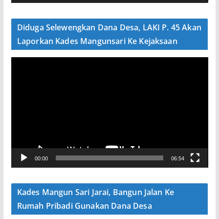
d
e
Diduga Selewengkan Dana Desa, LAKI P. 45 Akan
o
Laporkan Kades Mangunsari Ke Kejaksaan
P
e
m
u
t
a
r
V
00:00
06:54
i
d
e
Kades Mangun Sari Jarai, Bangun Jalan Ke
o
Rumah Pribadi Gunakan Dana Desa