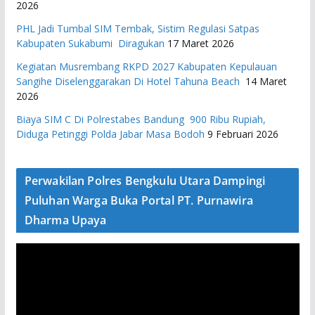
2026
PHL Jadi Tumbal SIM Tembak, Sistim Regulasi Satpas
Kabupaten Sukabumi Diragukan
17 Maret 2026
Kegiatan Musrembang RKPD 2027 ​Kabupaten Kepulauan
Sangihe Diselenggarakan Di Hotel Tahuna Beach
14 Maret
2026
Biaya SIM C Di Polrestabes Bandung 900 Ribu Rupiah,
Diduga Petinggi Polda Jabar Masa Bodoh
9 Februari 2026
Perwakilan Polres Bengkulu Utara Dampingi
Puluhan Warga Buka Portal PT. Purnawira
Dharma Upaya