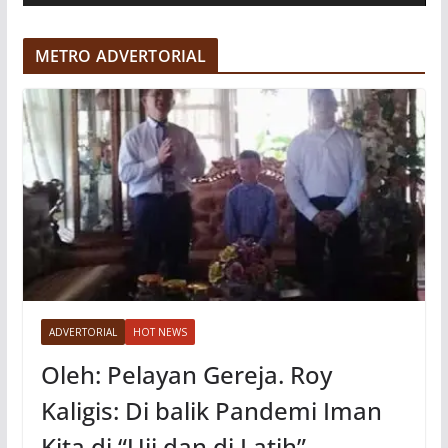
d
e
METRO ADVERTORIAL
o
ADVERTORIAL
HOT NEWS
Oleh: Pelayan Gereja. Roy
Kaligis: Di balik Pandemi Iman
Kita di “Uji dan di Latih”