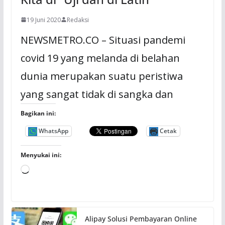
19 Juni 2020
Redaksi
NEWSMETRO.CO – Situasi pandemi
covid 19 yang melanda di belahan
dunia merupakan suatu peristiwa
yang sangat tidak di sangka dan
Bagikan ini:
WhatsApp
Cetak
Menyukai ini:
M
e
m
u
Alipay Solusi Pembayaran Online
a