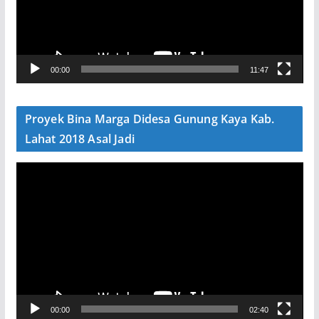
t
a
r
V
00:00
11:47
i
d
e
Proyek Bina Marga Didesa Gunung Kaya Kab.
o
Lahat 2018 Asal Jadi
P
e
m
u
t
a
r
V
00:00
02:40
i