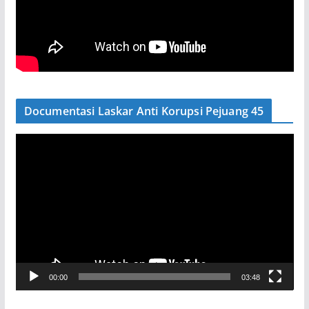
Documentasi Laskar Anti Korupsi Pejuang 45
P
e
m
u
t
a
r
V
00:00
03:48
i
d