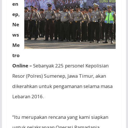
en
ep,
Ne
ws
Me
tro
Online –
Sebanyak 225 personel Kepolisian
Resor (Polres) Sumenep, Jawa Timur, akan
dikerahkan untuk pengamanan selama masa
Lebaran 2016.
“Itu merupakan rencana yang kami siapkan
untuk pelaksanaan Operasi Ramadania