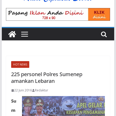
HOT NEWS
225 personel Polres Sumenep
amankan Lebaran
22 Juni 2016
Redaktur
Su
m