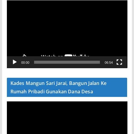
P
e
m
u
t
a
r
V
00:00
06:54
i
d
e
Kades Mangun Sari Jarai, Bangun Jalan Ke
o
Rumah Pribadi Gunakan Dana Desa
P
e
m
u