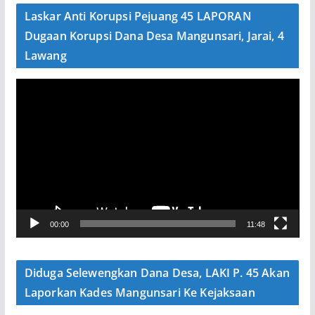
e
Laskar Anti Korupsi Pejuang 45 LAPORAN
o
Dugaan Korupsi Dana Desa Mangunsari, Jarai, 4
Lawang
P
e
m
u
t
a
r
V
00:00
11:48
i
d
e
Diduga Selewengkan Dana Desa, LAKI P. 45 Akan
o
Laporkan Kades Mangunsari Ke Kejaksaan