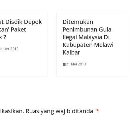
at Disdik Depok
Ditemukan
kan’ Paket
Penimbunan Gula
k ?
Ilegal Malaysia Di
Kabupaten Melawi
ember 2013
Kalbar
21 Mei 2013
ikasikan.
Ruas yang wajib ditandai
*