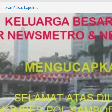
orkan ke Mabes Polri
Laporan Palsu, Kapolres
bat PUNGLI SIM
rga Alam di Jawa Barat yang
anegara
P/KUHAP Baru 2026, Tegaskan
Langsung Dipidana
LRESTA DENPASAR DAN
TRESKRIMUM POLDA BALI DIDUGA