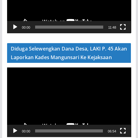
a
r
V
00:00
11:48
i
d
e
Diduga Selewengkan Dana Desa, LAKI P. 45 Akan
o
Laporkan Kades Mangunsari Ke Kejaksaan
P
e
m
u
t
a
r
V
00:00
06:54
i