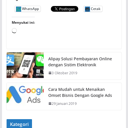
WhatsApp
Cetak
Menyukai ini:
M
e
m
u
Alipay Solusi Pembayaran Online
a
dengan Sistim Elektronik
t
3 Oktober 2019
.
.
.
Cara Mudah untuk Menaikan
Omset Bisnis Dengan Google Ads
29 Januari 2019
Kategori