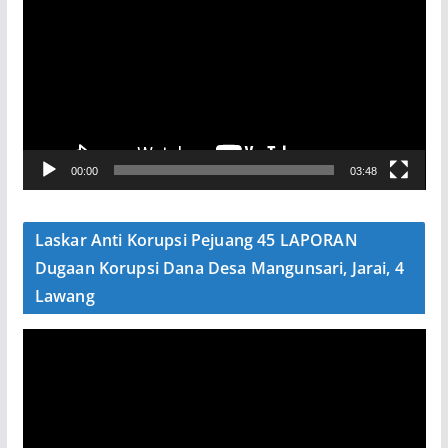
e
m
u
t
a
r
V
00:00
03:48
i
d
e
Laskar Anti Korupsi Pejuang 45 LAPORAN
o
Dugaan Korupsi Dana Desa Mangunsari, Jarai, 4
Lawang
P
e
m
u
t