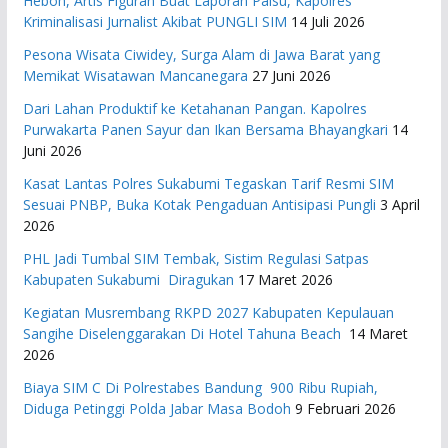
Heboh, Artis Figuran Buat Laporan Palsu, Kapolres
Kriminalisasi Jurnalist Akibat PUNGLI SIM
14 Juli 2026
Pesona Wisata Ciwidey, Surga Alam di Jawa Barat yang
Memikat Wisatawan Mancanegara
27 Juni 2026
Dari Lahan Produktif ke Ketahanan Pangan. Kapolres
Purwakarta Panen Sayur dan Ikan Bersama Bhayangkari
14
Juni 2026
Kasat Lantas Polres Sukabumi Tegaskan Tarif Resmi SIM
Sesuai PNBP, Buka Kotak Pengaduan Antisipasi Pungli
3 April
2026
PHL Jadi Tumbal SIM Tembak, Sistim Regulasi Satpas
Kabupaten Sukabumi Diragukan
17 Maret 2026
Kegiatan Musrembang RKPD 2027 ​Kabupaten Kepulauan
Sangihe Diselenggarakan Di Hotel Tahuna Beach
14 Maret
2026
Biaya SIM C Di Polrestabes Bandung 900 Ribu Rupiah,
Diduga Petinggi Polda Jabar Masa Bodoh
9 Februari 2026