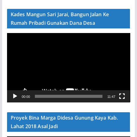
d
e
Kades Mangun Sari Jarai, Bangun Jalan Ke
o
Rumah Pribadi Gunakan Dana Desa
P
e
m
u
t
a
r
V
00:00
11:47
i
d
e
Proyek Bina Marga Didesa Gunung Kaya Kab.
o
Lahat 2018 Asal Jadi