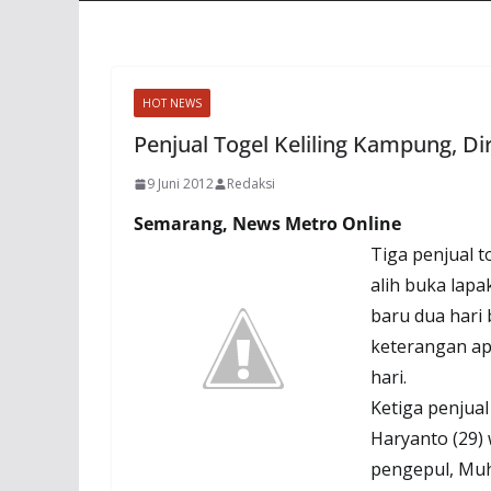
HOT NEWS
Penjual Togel Keliling Kampung, Dir
9 Juni 2012
Redaksi
Semarang, News Metro Online
Tiga penjual t
alih buka lap
baru dua hari
keterangan ap
hari.
Ketiga penjua
Haryanto (29)
pengepul, Muh