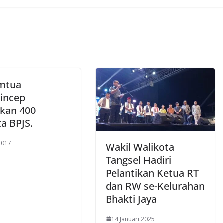
mtua
incep
skan 400
a BPJS.
 2017
Wakil Walikota
Tangsel Hadiri
Pelantikan Ketua RT
dan RW se-Kelurahan
Bhakti Jaya
14 Januari 2025