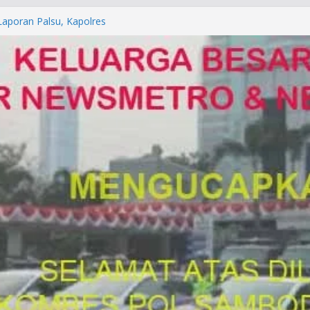
orkan ke Mabes Polri
Laporan Palsu, Kapolres
bat PUNGLI SIM
rga Alam di Jawa Barat yang
anegara
P/KUHAP Baru 2026, Tegaskan
Langsung Dipidana
LRESTA DENPASAR DAN
TRESKRIMUM POLDA BALI DIDUGA