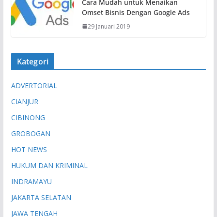
.
Cara Mudah untuk Menaikan
Omset Bisnis Dengan Google Ads
29 Januari 2019
Kategori
ADVERTORIAL
CIANJUR
CIBINONG
GROBOGAN
HOT NEWS
HUKUM DAN KRIMINAL
INDRAMAYU
JAKARTA SELATAN
JAWA TENGAH