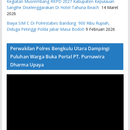
Kegiatan Musrembang RKPD 2027 ​Kabupaten Kepulauan
Sangihe Diselenggarakan Di Hotel Tahuna Beach
14 Maret
2026
Biaya SIM C Di Polrestabes Bandung 900 Ribu Rupiah,
Diduga Petinggi Polda Jabar Masa Bodoh
9 Februari 2026
Perwakilan Polres Bengkulu Utara Dampingi
Puluhan Warga Buka Portal PT. Purnawira
Dharma Upaya