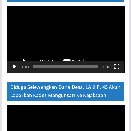
P
e
m
u
t
a
r
V
00:00
11:48
i
d
e
Diduga Selewengkan Dana Desa, LAKI P. 45 Akan
o
Laporkan Kades Mangunsari Ke Kejaksaan
P
e
m
u