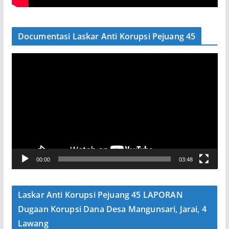
Documentasi Laskar Anti Korupsi Pejuang 45
P
e
m
u
t
a
r
V
00:00
03:48
i
d
e
Laskar Anti Korupsi Pejuang 45 LAPORAN
o
Dugaan Korupsi Dana Desa Mangunsari, Jarai, 4
Lawang