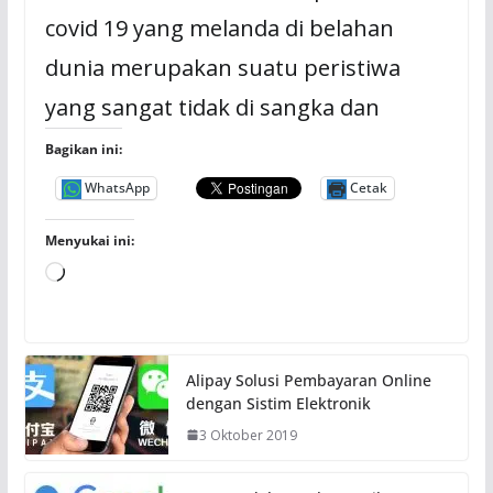
covid 19 yang melanda di belahan
dunia merupakan suatu peristiwa
yang sangat tidak di sangka dan
Bagikan ini:
WhatsApp
Cetak
Menyukai ini:
M
e
m
u
Alipay Solusi Pembayaran Online
a
dengan Sistim Elektronik
t
3 Oktober 2019
.
.