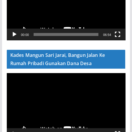
t
a
r
V
00:00
06:54
i
d
e
Kades Mangun Sari Jarai, Bangun Jalan Ke
o
Rumah Pribadi Gunakan Dana Desa
P
e
m
u
t
a
r
V