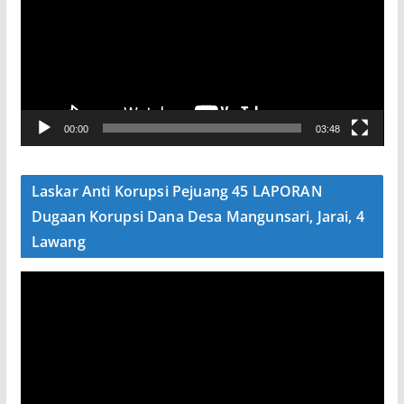
u
t
a
r
V
00:00
03:48
i
d
e
Laskar Anti Korupsi Pejuang 45 LAPORAN
o
Dugaan Korupsi Dana Desa Mangunsari, Jarai, 4
Lawang
P
e
m
u
t
a