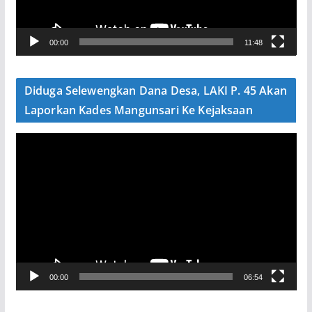
r
V
00:00
11:48
i
d
e
Diduga Selewengkan Dana Desa, LAKI P. 45 Akan
o
Laporkan Kades Mangunsari Ke Kejaksaan
P
e
m
u
t
a
r
V
00:00
06:54
i
d