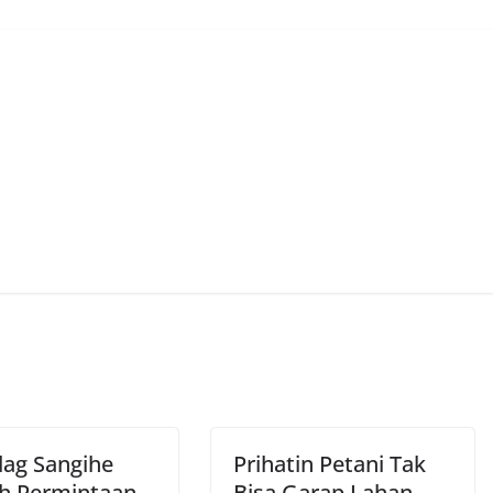
dag Sangihe
Prihatin Petani Tak
h Permintaan
Bisa Garap Lahan,