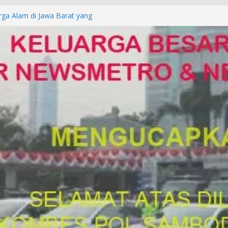
rga Alam di Jawa Barat yang
anegara
P/KUHAP Baru 2026, Tegaskan
Langsung Dipidana
LRESTA DENPASAR DAN
TRESKRIMUM POLDA BALI DIDUGA
orkan ke Mabes Polri
Laporan Palsu, Kapolres
bat PUNGLI SIM