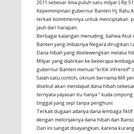
2011 sebesar lima puluh satu milyar ( Rp 51 
Kepemimpinan gubernur Banten Hj. Ratu Atu
terkait komitmennya untuk menciptakan p
jauh dari harapan.
Berbagai kalangan menuding, bahwa Atut ik
Banten yang imbasnya Negara dirugikan ra
Dana hibah yang diselewengkan melalui hi
Milyar yang dialirkan ke beberapa lembaga s
gubernur Banten menuai “kritik infrensif” d
Salah satu contoh, oknum bernama MR pern
disebut akan mendapat dana hibah sebesar
ternyata yayasan itu hanya “ kuda ompong 
tinggal yang sepi tanpa penghuni.
Terkait dugaan adanya dana lembaga fiktif
dengan melonjaknya dana hibah dan Bansos
Dan ini sangat disayangkan, karena kura