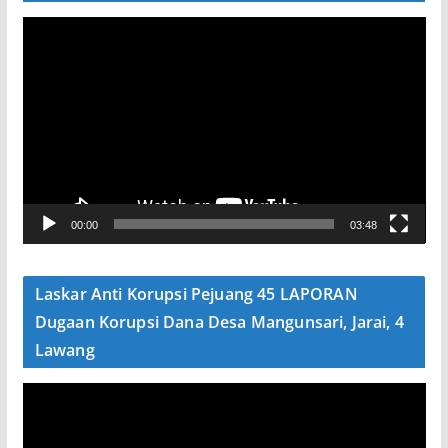
P
e
m
u
t
a
r
V
00:00
03:48
i
d
e
Laskar Anti Korupsi Pejuang 45 LAPORAN
o
Dugaan Korupsi Dana Desa Mangunsari, Jarai, 4
Lawang
P
e
m