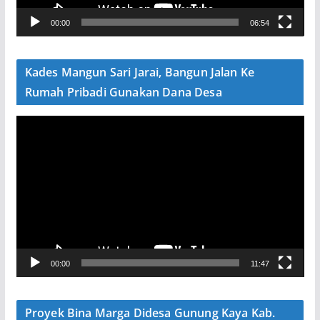
V
00:00
06:54
i
d
e
Kades Mangun Sari Jarai, Bangun Jalan Ke
o
Rumah Pribadi Gunakan Dana Desa
P
e
m
u
t
a
r
V
00:00
11:47
i
d
e
Proyek Bina Marga Didesa Gunung Kaya Kab.