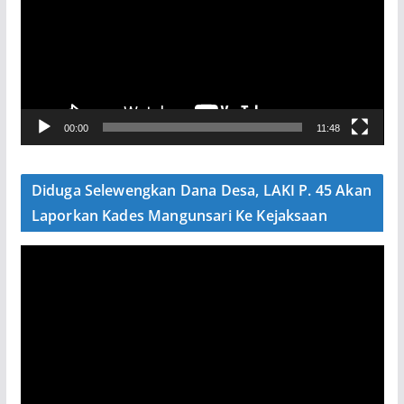
u
t
a
r
V
00:00
11:48
i
d
e
Diduga Selewengkan Dana Desa, LAKI P. 45 Akan
o
Laporkan Kades Mangunsari Ke Kejaksaan
P
e
m
u
t
a
r