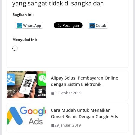
yang sangat tidak di sangka dan
Bagikan ini:
WhatsApp
Cetak
Menyukai ini:
M
e
m
u
Alipay Solusi Pembayaran Online
a
dengan Sistim Elektronik
t
3 Oktober 2019
.
.
.
Cara Mudah untuk Menaikan
Omset Bisnis Dengan Google Ads
29 Januari 2019