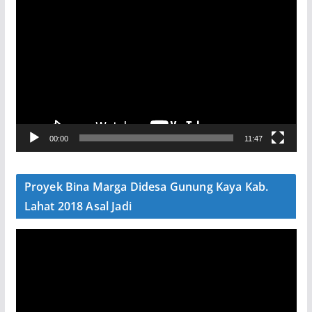
P
e
m
u
t
a
r
V
00:00
11:47
i
d
e
Proyek Bina Marga Didesa Gunung Kaya Kab.
o
Lahat 2018 Asal Jadi
P
e
m
u
t