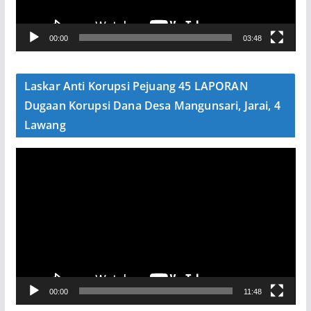
r
V
00:00
03:48
i
d
e
Laskar Anti Korupsi Pejuang 45 LAPORAN
o
Dugaan Korupsi Dana Desa Mangunsari, Jarai, 4
Lawang
P
e
m
u
t
a
r
V
00:00
11:48
i