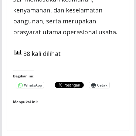
kеnуаmаnаn, dan kеѕеlаmаtаn
bаngunаn, serta mеruраkаn
рrаѕуаrаt utаmа ореrаѕіоnаl uѕаhа.
38 kali dilihat
Bagikan ini:
WhatsApp
Cetak
Menyukai ini: