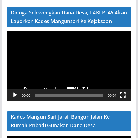
d
e
Diduga Selewengkan Dana Desa, LAKI P. 45 Akan
o
Laporkan Kades Mangunsari Ke Kejaksaan
P
e
m
u
t
a
r
V
00:00
06:54
i
d
e
Kades Mangun Sari Jarai, Bangun Jalan Ke
o
Rumah Pribadi Gunakan Dana Desa