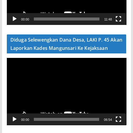
r
V
00:00
11:48
i
d
e
Diduga Selewengkan Dana Desa, LAKI P. 45 Akan
o
Laporkan Kades Mangunsari Ke Kejaksaan
P
e
m
u
t
a
r
V
00:00
06:54
i
d