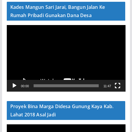
e
Kades Mangun Sari Jarai, Bangun Jalan Ke
o
Rumah Pribadi Gunakan Dana Desa
P
e
m
u
t
a
r
V
00:00
11:47
i
d
e
Proyek Bina Marga Didesa Gunung Kaya Kab.
o
Lahat 2018 Asal Jadi
P