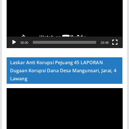
m
u
t
a
r
V
00:00
03:48
i
d
e
Laskar Anti Korupsi Pejuang 45 LAPORAN
o
Dugaan Korupsi Dana Desa Mangunsari, Jarai, 4
Lawang
P
e
m
u
t
a