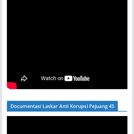
Documentasi Laskar Anti Korupsi Pejuang 45
P
e