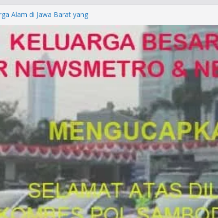
rga Alam di Jawa Barat yang
anegara
P/KUHAP Baru 2026, Tegaskan
Langsung Dipidana
LRESTA DENPASAR DAN
TRESKRIMUM POLDA BALI DIDUGA
orkan ke Mabes Polri
Laporan Palsu, Kapolres
bat PUNGLI SIM