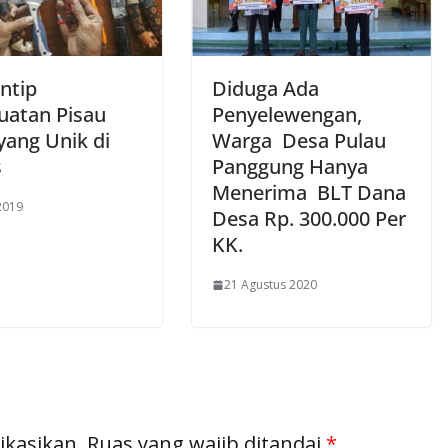
ntip
Diduga Ada
atan Pisau
Penyelewengan,
yang Unik di
Warga Desa Pulau
s
Panggung Hanya
Menerima BLT Dana
 2019
Desa Rp. 300.000 Per
KK.
21 Agustus 2020
ikasikan.
Ruas yang wajib ditandai
*