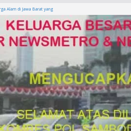
rga Alam di Jawa Barat yang
anegara
P/KUHAP Baru 2026, Tegaskan
Langsung Dipidana
LRESTA DENPASAR DAN
TRESKRIMUM POLDA BALI DIDUGA
orkan ke Mabes Polri
Laporan Palsu, Kapolres
bat PUNGLI SIM